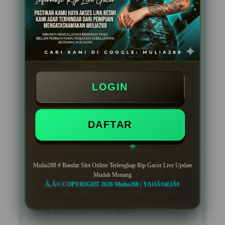
persentase Return to Player dari berbagai
permainan slot. Informasi ini membantu
pemain dalam memilih game yang sedang
memiliki performa baik sehingga dapat
meningkatkan peluang mendapatkan hasil
yang lebih optimal. Dengan data yang
diperbarui secara berkala, pemain dapat
bermain lebih cerdas dan memanfaatkan
kesempatan terbaik saat menjelajahi
berbagai permainan yang tersedia.
LOGIN
Selain menyediakan koleksi game yang
lengkap, Mulia288 juga didukung oleh
layanan profesional, proses transaksi yang
DAFTAR
cepat, serta berbagai promo menarik yang
dapat dinikmati setiap hari. Kombinasi
antara kemudahan akses, pilihan permainan
yang beragam, dan informasi RTP live
membuat platform ini semakin diminati
Mulia288 # Bandar Slot Online Terlengkap Rtp Gacor Live Update
oleh banyak pemain. Bagi yang mencari
Mudah Menang
tempat bermain
slot online
dengan fitur
Ã‚Â© COPYRIGHT 2026 Mulia288 | YAOÃ¢â€žÂ¢
lengkap dan pengalaman bermain yang
praktis, Mulia288 menjadi salah satu pilihan
yang layak dipertimbangkan.