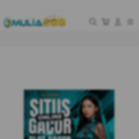
Skip
to
content
Cari
Troli
Login
Navigation
Close menu
Buka Info Lebih Lanjut