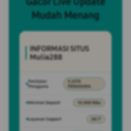
Gacor Live Update
Mudah Menang
INFORMASI SITUS
Mulia288
Penilaian
5 JUTA
Pengguna
PENGGUNA
Minimal Deposit
10.000 Ribu
Layanan Support
24/7