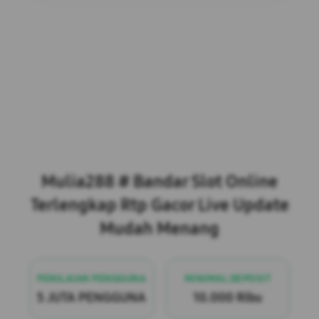
Layer Popup Close
Close
?
Mulia288 # Bandar Slot Online
Terlengkap Rtp Gacor Live Update
Mudah Menang
PENILAIAN PENGGUNA
MINIMAL DEPOSIT
5 JUTA PENGGUNA
10.000 Ribu