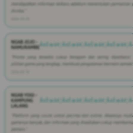
mendapatkan informasi terbaru sebelum menentukan permainan y
dicoba."
2026-03-25
NGAB JOJO -
Ã¢Ëœâ€¦Ã¢Ëœâ€¦Ã¢Ëœâ€¦Ã¢Ëœâ€¦Ã
NAMURAMBE
"Promo yang tersedia cukup beragam dan sering diperbarui.
pilihan game yang lengkap, membuat pengalaman bermain semakin
2026-03-19
NGAB YOGI -
KAMPUNG
Ã¢Ëœâ€¦Ã¢Ëœâ€¦Ã¢Ëœâ€¦Ã¢Ëœâ€¦Ã
LALANG
"Platform yang cocok untuk pecinta slot online. Aksesnya muda
gamenya banyak, dan informasi yang disediakan cukup membantu
pemain."