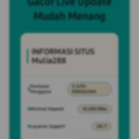
Gacor Live Update
Mudah Menang
INFORMASI SITUS
Mulia288
Penilaian
5 JUTA
Pengguna
PENGGUNA
Minimal Deposit
10.000 Ribu
Layanan Support
24/7