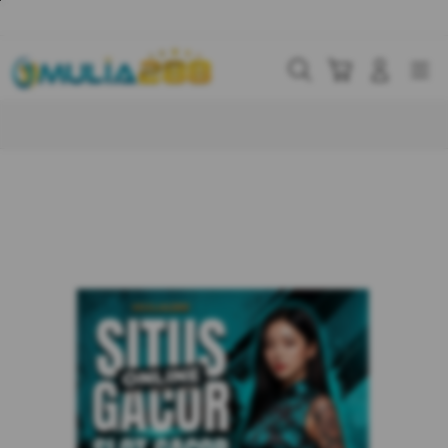
Skip
to
content
Cari
Troli
Login
Navigation
Close menu
Buka Info Lebih Lanjut