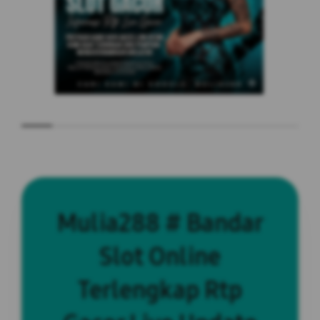
Mulia288 # Bandar
Slot Online
Terlengkap Rtp