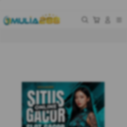
Skip
to
content
Cari
Troli
Login
Navigation
Close menu
Buka Info Lebih Lanjut