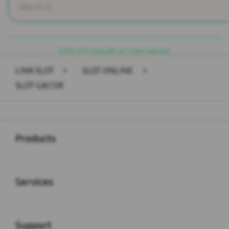
2026-03-23
Ã‚Â© 2026 Mulia288. All rights reserved.
LINK SLOT
>
SLOT ONLINE
>
SLOT GACOR
Buka
Footer Navigation
Products
Buka
Services
Buka
Support