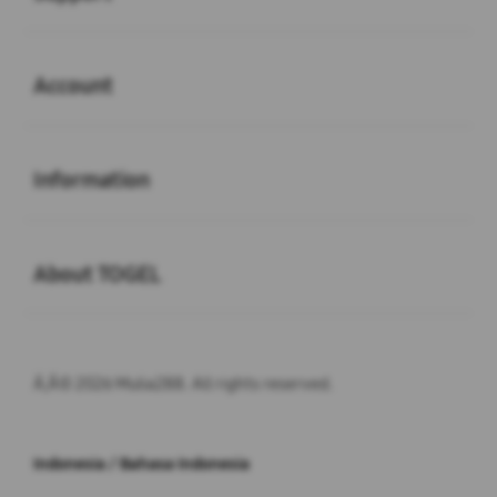
Buka
Account
Buka
Information
Buka
About TOGEL
Ã‚Â© 2026 Mulia288. All rights reserved.
Indonesia / Bahasa Indonesia