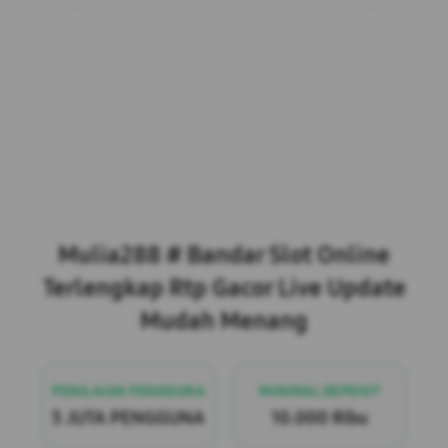
Layer Popup Close
Close
?
Mulia288 # Bandar Slot Online
Terlengkap Rtp Gacor Live Update
Mudah Menang
PENILAIAN PENGGUNA
MINIMAL DEPOSIT
5 JUTA PENGGUNA
10.000 Ribu