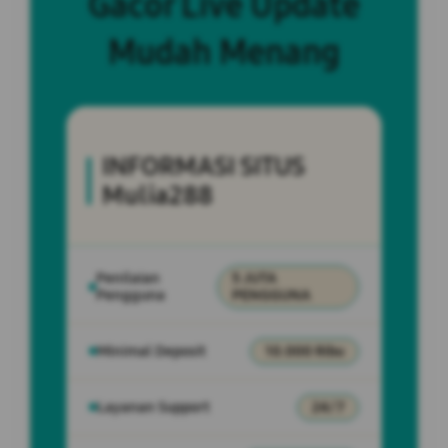
Gacor Live Update
Mudah Menang
INFORMASI SITUS
Mulia288
Penilaian
5 JUTA
Pengguna
PENGGUNA
Minimal Deposit
10.000 Ribu
Layanan Support
24/7