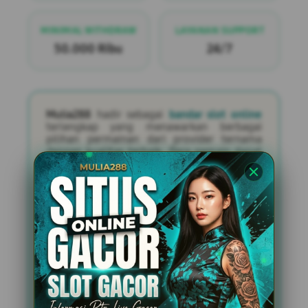
MINIMAL WITHDRAW
LAYANAN SUPPORT
50.000 Ribu
24/7
Mulia288
hadir sebagai
bandar slot online
terlengkap yang menawarkan berbagai
pilihan permainan dari provider ternama
dengan kualitas terbaik. Para pemain dapat
menikmati ratusan hingga ribuan game slot
dengan tampilan modern, fitur menarik,
serta peluang kemenangan yang kompetitif.
Dengan sistem yang mudah diakses melalui
berbagai perangkat, Mulia288 menjadi
pilihan favorit bagi pecinta slot online yang
menginginkan pengalaman bermain yang
nyaman, aman, dan menghibur.
Salah satu keunggulan utama
Mulia288
adalah fitur RTP Gacor Live Update yang
memberikan informasi terkini mengenai