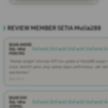
REVIEW MEMBER SETIA Mulia288
NGAB ANDRE
Ã¢â‚¬â€œ
Ã¢Ëœâ€¦Ã¢Ëœâ€¦Ã¢Ëœâ€¦Ã¢Ëœâ€¦Ã
PANCING
"Mantap banget! Informasi RTP live update di Mulia288 sangat
untuk memilih game yang sedang bagus performanya. Jadi leb
saat bermain."
2026-03-12
NGAB DIKI
Ã¢â‚¬â€œ
Ã¢Ëœâ€¦Ã¢Ëœâ€¦Ã¢Ëœâ€¦Ã¢Ëœâ€¦Ã
JERMAL