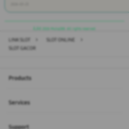
2026-03-23
Ã‚Â© 2026 Mulia288. All rights reserved.
LINK SLOT
>
SLOT ONLINE
>
SLOT GACOR
Buka
Footer Navigation
Products
Buka
Services
Buka
Support