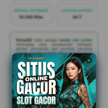
MINIMAL WITHDRAW
LAYANAN SUPPORT
50.000 Ribu
24/7
Mulia288
hadir sebagai
bandar slot online
terlengkap yang menawarkan berbagai
pilihan permainan dari provider ternama
dengan kualitas terbaik. Para pemain dapat
menikmati ratusan hingga ribuan game slot
dengan tampilan modern, fitur menarik,
serta peluang kemenangan yang kompetitif.
Dengan sistem yang mudah diakses melalui
berbagai perangkat, Mulia288 menjadi
pilihan favorit bagi pecinta slot online yang
menginginkan pengalaman bermain yang
nyaman, aman, dan menghibur.
Salah satu keunggulan utama
Mulia288
adalah fitur RTP Gacor Live Update yang
memberikan informasi terkini mengenai