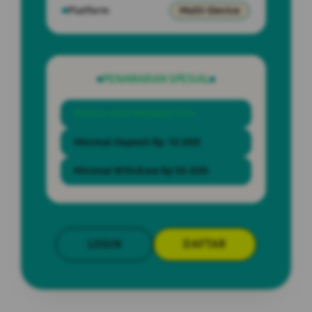
Platform
Multi-Device
PENAWARAN SPESIAL
BONUS NEW MEMBER 10%
Minimal Deposit Rp. 10.000
Minimal Withdraw Rp 50.000
LOGIN
DAFTAR