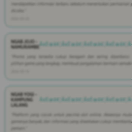
mendapatkan informasi terbaru sebelum menentukan permainan y
dicoba."
2026-03-25
NGAB JOJO -
Ã¢Ëœâ€¦Ã¢Ëœâ€¦Ã¢Ëœâ€¦Ã¢Ëœâ€¦Ã
NAMURAMBE
"Promo yang tersedia cukup beragam dan sering diperbarui.
pilihan game yang lengkap, membuat pengalaman bermain semakin
2026-03-19
NGAB YOGI -
KAMPUNG
Ã¢Ëœâ€¦Ã¢Ëœâ€¦Ã¢Ëœâ€¦Ã¢Ëœâ€¦Ã
LALANG
"Platform yang cocok untuk pecinta slot online. Aksesnya muda
gamenya banyak, dan informasi yang disediakan cukup membantu
pemain."