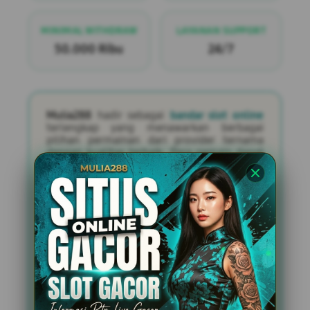
MINIMAL WITHDRAW
LAYANAN SUPPORT
50.000 Ribu
24/7
Mulia288
hadir sebagai
bandar slot online
terlengkap yang menawarkan berbagai
pilihan permainan dari provider ternama
dengan kualitas terbaik. Para pemain dapat
menikmati ratusan hingga ribuan game slot
dengan tampilan modern, fitur menarik,
serta peluang kemenangan yang kompetitif.
Dengan sistem yang mudah diakses melalui
berbagai perangkat, Mulia288 menjadi
pilihan favorit bagi pecinta slot online yang
menginginkan pengalaman bermain yang
nyaman, aman, dan menghibur.
Salah satu keunggulan utama
Mulia288
adalah fitur RTP Gacor Live Update yang
memberikan informasi terkini mengenai