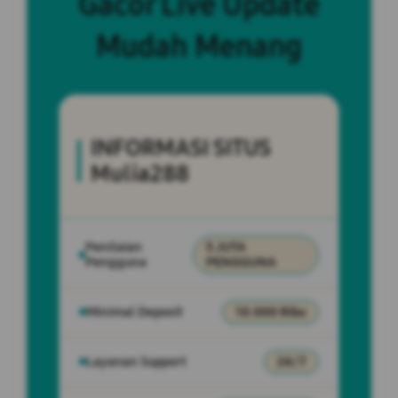
Gacor Live Update
Mudah Menang
INFORMASI SITUS
Mulia288
Penilaian
5 JUTA
Pengguna
PENGGUNA
Minimal Deposit
10.000 Ribu
Layanan Support
24/7