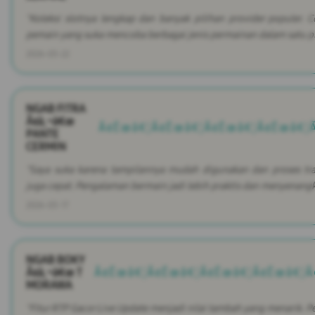
"Koleksi slotnya lengkap dan banyak pilihan provider populer. 
pemain yang suka mencoba berbagai jenis permainan dalam satu pl
2026-03-22
NGAB FITRA
Ã¢â‚¬â€œ
Ã¢Ëœâ€¦Ã¢Ëœâ€¦Ã¢Ëœâ€¦Ã¢Ëœâ€¦
PANTE
CERMIN
"Saya suka karena tampilannya mudah digunakan dan proses tra
juga cepat. Pengalaman bermain jadi lebih praktis dan menyenangk
2026-03-17
NGAB BOKY
Ã¢â‚¬â€œ T
Ã¢Ëœâ€¦Ã¢Ëœâ€¦Ã¢Ëœâ€¦Ã¢Ëœâ€¦Ã
MORAWA
"Fitur RTP Gacor Live Update menjadi nilai tambah yang menarik. P