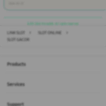
2026-03-23
Ã‚Â© 2026 Mulia288. All rights reserved.
LINK SLOT
>
SLOT ONLINE
>
SLOT GACOR
Buka
Footer Navigation
Products
Buka
Services
Buka
Support