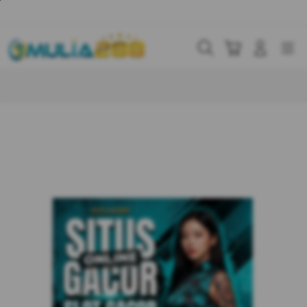
Skip
to
content
Cari
Troli
Login
Navigation
Close menu
Buka Info Lebih Lanjut