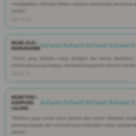
mendapatkan informasi terbaru sebelum menentukan permainan y
dicoba."
2026-03-25
NGAB JOJO -
Ã¢Ëœâ€¦Ã¢Ëœâ€¦Ã¢Ëœâ€¦Ã¢Ëœâ€¦Ã
NAMURAMBE
"Promo yang tersedia cukup beragam dan sering diperbarui.
pilihan game yang lengkap, membuat pengalaman bermain semakin
2026-03-19
NGAB YOGI -
KAMPUNG
Ã¢Ëœâ€¦Ã¢Ëœâ€¦Ã¢Ëœâ€¦Ã¢Ëœâ€¦Ã
LALANG
"Platform yang cocok untuk pecinta slot online. Aksesnya muda
gamenya banyak, dan informasi yang disediakan cukup membantu
pemain."