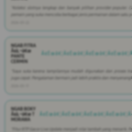
"Koleksi slotnya lengkap dan banyak pilihan provider populer. 
pemain yang suka mencoba berbagai jenis permainan dalam satu pl
2026-03-22
NGAB FITRA
Ã¢â‚¬â€œ
Ã¢Ëœâ€¦Ã¢Ëœâ€¦Ã¢Ëœâ€¦Ã¢Ëœâ€¦
PANTE
CERMIN
"Saya suka karena tampilannya mudah digunakan dan proses tra
juga cepat. Pengalaman bermain jadi lebih praktis dan menyenangk
2026-03-17
NGAB BOKY
Ã¢â‚¬â€œ T
Ã¢Ëœâ€¦Ã¢Ëœâ€¦Ã¢Ëœâ€¦Ã¢Ëœâ€¦Ã
MORAWA
"Fitur RTP Gacor Live Update menjadi nilai tambah yang menarik. P