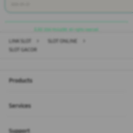
2026-03-23
Ã‚Â© 2026 Mulia288. All rights reserved.
LINK SLOT
>
SLOT ONLINE
>
SLOT GACOR
Buka
Footer Navigation
Products
Buka
Services
Buka
Support