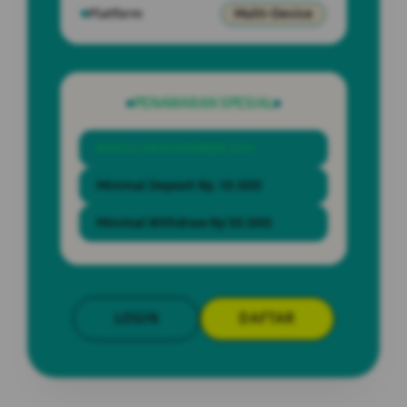
Platform
Multi-Device
PENAWARAN SPESIAL
BONUS NEW MEMBER 10%
Minimal Deposit Rp. 10.000
Minimal Withdraw Rp 50.000
LOGIN
DAFTAR