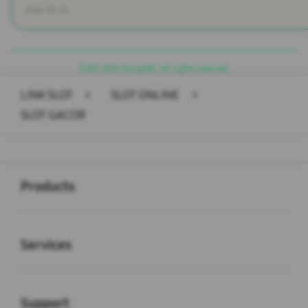
2026-03-23
Ã‚Â© 2026 Mulia288. All rights reserved.
LINK SLOT
>
SLOT ONLINE
>
SLOT GACOR
Buka
Footer Navigation
Products
Buka
Services
Buka
Support