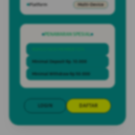
Platform
Multi-Device
PENAWARAN SPESIAL
BONUS NEW MEMBER 10%
Minimal Deposit Rp. 10.000
Minimal Withdraw Rp 50.000
LOGIN
DAFTAR