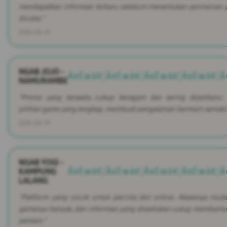
mendapatkan informasi terbaru sebelum menentukan permainan y
dicoba."
2026-03-25
NGAB JOJO -
Ã¢Ëœâ€¦Ã¢Ëœâ€¦Ã¢Ëœâ€¦Ã¢Ëœâ€¦Ã
NAMURAMBE
"Promo yang tersedia cukup beragam dan sering diperbarui.
pilihan game yang lengkap, membuat pengalaman bermain semakin
2026-03-19
NGAB YOGI -
KAMPUNG
Ã¢Ëœâ€¦Ã¢Ëœâ€¦Ã¢Ëœâ€¦Ã¢Ëœâ€¦Ã
LALANG
"Platform yang cocok untuk pecinta slot online. Aksesnya muda
gamenya banyak, dan informasi yang disediakan cukup membantu
pemain."