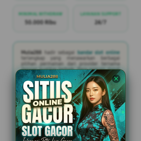
MINIMAL WITHDRAW
LAYANAN SUPPORT
50.000 Ribu
24/7
Mulia288
hadir sebagai
bandar slot online
terlengkap yang menawarkan berbagai
pilihan permainan dari provider ternama
dengan kualitas terbaik. Para pemain dapat
menikmati ratusan hingga ribuan game slot
dengan tampilan modern, fitur menarik,
serta peluang kemenangan yang kompetitif.
Dengan sistem yang mudah diakses melalui
berbagai perangkat, Mulia288 menjadi
pilihan favorit bagi pecinta slot online yang
menginginkan pengalaman bermain yang
nyaman, aman, dan menghibur.
Salah satu keunggulan utama
Mulia288
adalah fitur RTP Gacor Live Update yang
memberikan informasi terkini mengenai