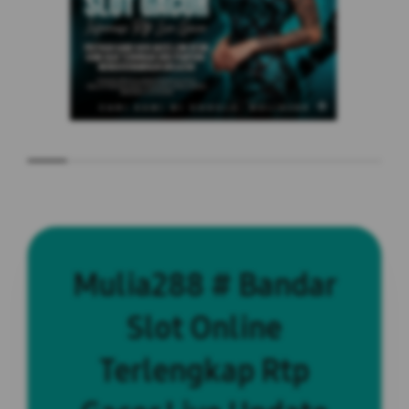
Mulia288 # Bandar
Slot Online
Terlengkap Rtp