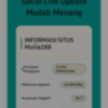
Gacor Live Update
Mudah Menang
INFORMASI SITUS
Mulia288
Penilaian
5 JUTA
Pengguna
PENGGUNA
Minimal Deposit
10.000 Ribu
Layanan Support
24/7