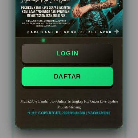
persentase Return to Player dari berbagai
permainan slot. Informasi ini membantu
pemain dalam memilih game yang sedang
memiliki performa baik sehingga dapat
meningkatkan peluang mendapatkan hasil
yang lebih optimal. Dengan data yang
diperbarui secara berkala, pemain dapat
bermain lebih cerdas dan memanfaatkan
kesempatan terbaik saat menjelajahi
berbagai permainan yang tersedia.
LOGIN
Selain menyediakan koleksi game yang
lengkap, Mulia288 juga didukung oleh
layanan profesional, proses transaksi yang
DAFTAR
cepat, serta berbagai promo menarik yang
dapat dinikmati setiap hari. Kombinasi
antara kemudahan akses, pilihan permainan
yang beragam, dan informasi RTP live
membuat platform ini semakin diminati
Mulia288 # Bandar Slot Online Terlengkap Rtp Gacor Live Update
oleh banyak pemain. Bagi yang mencari
Mudah Menang
tempat bermain
slot online
dengan fitur
Ã‚Â© COPYRIGHT 2026 Mulia288 | YAOÃ¢â€žÂ¢
lengkap dan pengalaman bermain yang
praktis, Mulia288 menjadi salah satu pilihan
yang layak dipertimbangkan.