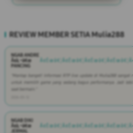
REVIEW MEMBER SETIA Mulia288
NGAB ANDRE
Ã¢â‚¬â€œ
Ã¢Ëœâ€¦Ã¢Ëœâ€¦Ã¢Ëœâ€¦Ã¢Ëœâ€¦Ã
PANCING
"Mantap banget! Informasi RTP live update di Mulia288 sangat
untuk memilih game yang sedang bagus performanya. Jadi leb
saat bermain."
2026-03-12
NGAB DIKI
Ã¢â‚¬â€œ
Ã¢Ëœâ€¦Ã¢Ëœâ€¦Ã¢Ëœâ€¦Ã¢Ëœâ€¦Ã
JERMAL