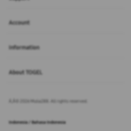
Buka
Account
Buka
Information
Buka
About TOGEL
Ã‚Â© 2026 Mulia288. All rights reserved.
Indonesia / Bahasa Indonesia