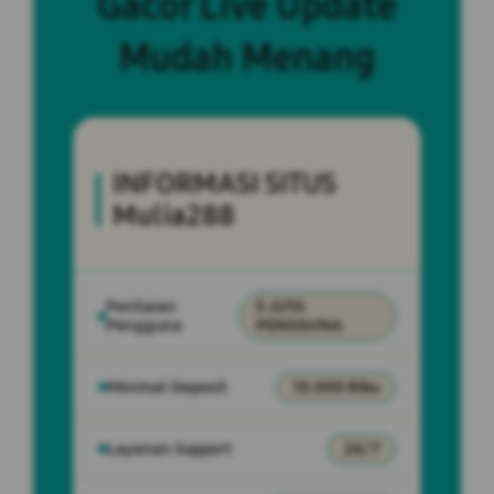
Gacor Live Update
Mudah Menang
INFORMASI SITUS
Mulia288
Penilaian
5 JUTA
Pengguna
PENGGUNA
Minimal Deposit
10.000 Ribu
Layanan Support
24/7