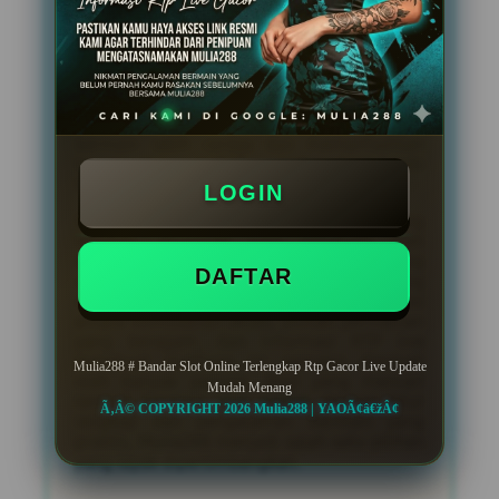
persentase Return to Player dari berbagai
permainan slot. Informasi ini membantu
pemain dalam memilih game yang sedang
memiliki performa baik sehingga dapat
meningkatkan peluang mendapatkan hasil
yang lebih optimal. Dengan data yang
diperbarui secara berkala, pemain dapat
bermain lebih cerdas dan memanfaatkan
kesempatan terbaik saat menjelajahi
berbagai permainan yang tersedia.
LOGIN
Selain menyediakan koleksi game yang
lengkap, Mulia288 juga didukung oleh
layanan profesional, proses transaksi yang
DAFTAR
cepat, serta berbagai promo menarik yang
dapat dinikmati setiap hari. Kombinasi
antara kemudahan akses, pilihan permainan
yang beragam, dan informasi RTP live
membuat platform ini semakin diminati
Mulia288 # Bandar Slot Online Terlengkap Rtp Gacor Live Update
oleh banyak pemain. Bagi yang mencari
Mudah Menang
tempat bermain
slot online
dengan fitur
Ã‚Â© COPYRIGHT 2026 Mulia288 | YAOÃ¢â€žÂ¢
lengkap dan pengalaman bermain yang
praktis, Mulia288 menjadi salah satu pilihan
yang layak dipertimbangkan.