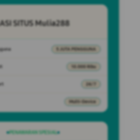
SI SITUS Mulia288
gguna
5 JUTA PENGGUNA
it
10.000 Ribu
rt
24/7
Multi-Device
PENAWARAN SPESIAL