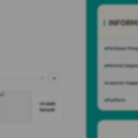
INFORMA
Penilaian Pen
Minimal Depos
Sebelumnya
Berikutnya
Layanan Suppo
Platform
+4 lebih
banyak