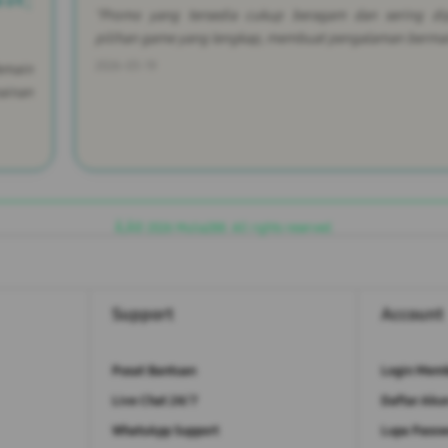
œâ€¦
"Promo yang tersedia cukup beragam dan sering dip
pilihan game yang lengkap, membuat pengalaman bermai
2026-03-19
Pemain
ainan
Ã‚Â© 2026 Mulia288. All rights reserved.
Support
Account
Pusat Bantuan
Login Mem
Live Chat 24/7
Daftar Aku
WhatsApp Support
Lupa Passw