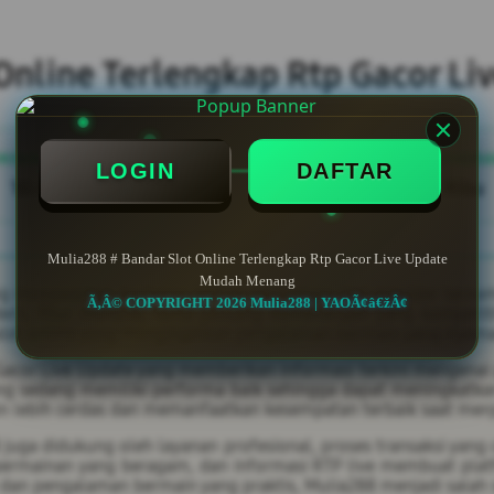
 Online Terlengkap Rtp Gacor L
MINIMAL DEPOSIT
MINIMAL WITHDR
LOGIN
DAFTAR
10.000 Ribu
50.000 Ribu
Mulia288 # Bandar Slot Online Terlengkap Rtp Gacor Live Update
Mudah Menang
g menawarkan berbagai pilihan permainan dari provider ternam
Ã‚Â© COPYRIGHT 2026 Mulia288 | YAOÃ¢â€žÂ¢
rn, fitur menarik, serta peluang kemenangan yang kompetit
ta slot online yang menginginkan pengalaman bermain yang nyam
Gacor Live Update yang memberikan informasi terkini mengenai p
g sedang memiliki performa baik sehingga dapat meningkatkan
in lebih cerdas dan memanfaatkan kesempatan terbaik saat menj
juga didukung oleh layanan profesional, proses transaksi yang 
 permainan yang beragam, dan informasi RTP live membuat plat
 dan pengalaman bermain yang praktis, Mulia288 menjadi salah s