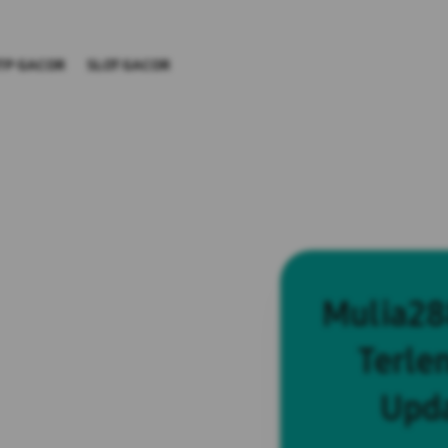
TP GACOR
SLOT GACOR
Mulia28
Terle
Upd