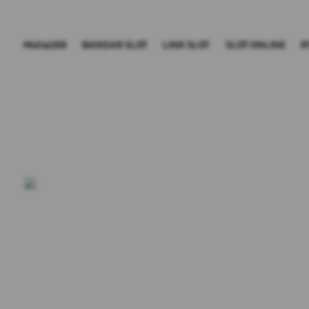
Skip
to
content
Mulia288
BANDAR SLOT
LINK SLOT
SLOT ONLINE
R
Buka Info Lebih Lanjut