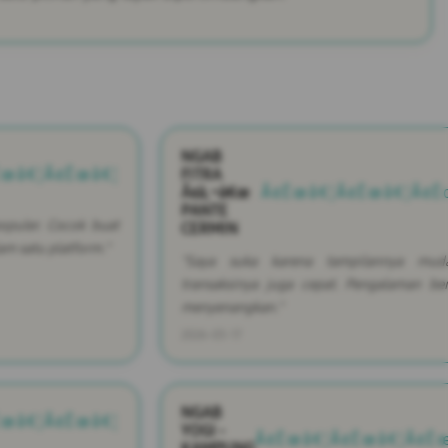
NGAB
Ëœâ€¦Ã¢Ëœâ€¦
FITRA
Ã¢â‚¬â€œ
Ã¢Ëœâ€¦Ã¢Ëœâ€¦Ã¢Ë
PANTE
populer. Cocok buat
CERMIN
m satu platform."
"Saya suka karena tampilannya mud
transaksinya juga cepat. Pengalaman ber
menyenangkan."
2026-03-17
NGAB
Ëœâ€¦Ã¢Ëœâ€¦
YOGI -
Ã¢Ëœâ€¦Ã¢Ëœâ€¦Ã¢Ëœ