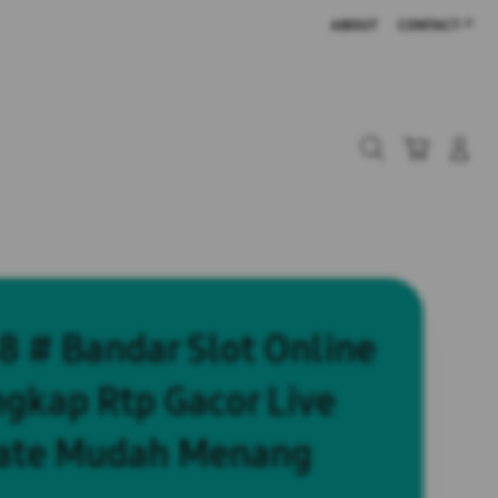
ABOUT
CONTACT
Cari
Troli
Login/Sign-Up
Cari
8 # Bandar Slot Online
ngkap Rtp Gacor Live
ate Mudah Menang