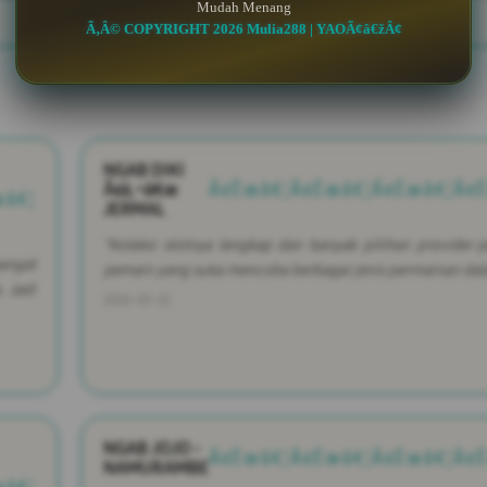
Mudah Menang
Ã‚Â© COPYRIGHT 2026 Mulia288 | YAOÃ¢â€žÂ¢
NGAB DIKI
Ã¢â‚¬â€œ
Ã¢Ëœâ€¦Ã¢Ëœâ€¦Ã¢Ëœâ€¦Ã¢
œâ€¦
JERMAL
"Koleksi slotnya lengkap dan banyak pilihan provider 
angat
pemain yang suka mencoba berbagai jenis permainan dala
 Jadi
2026-03-22
NGAB JOJO -
Ã¢Ëœâ€¦Ã¢Ëœâ€¦Ã¢Ëœâ€¦Ã¢
NAMURAMBE