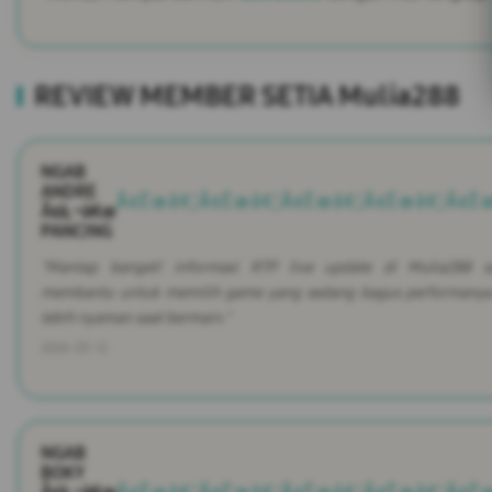
REVIEW MEMBER SETIA Mulia288
NGAB
ANDRE
Ã¢Ëœâ€¦Ã¢Ëœâ€¦Ã¢Ëœâ€¦Ã¢Ëœâ€¦Ã¢Ë
Ã¢â‚¬â€œ
PANCING
"Mantap banget! Informasi RTP live update di Mulia288 s
membantu untuk memilih game yang sedang bagus performanya.
lebih nyaman saat bermain."
2026-03-12
NGAB
BOKY