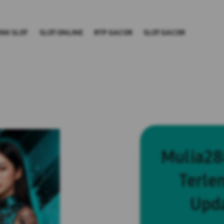
INK SLOT
SLOT ONLINE
RTP GACOR
SLOT GACOR
Mulia28
Terle
Upd