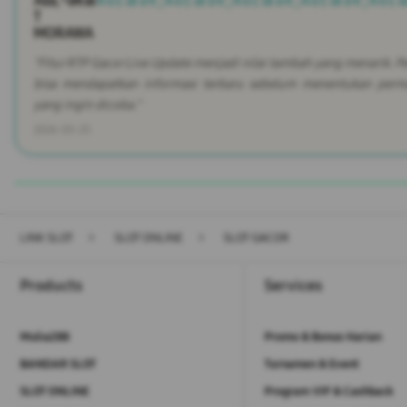
Ã¢â‚¬â€œ
Ã¢Ëœâ€¦Ã¢Ëœâ€¦Ã¢Ëœâ€¦Ã¢Ëœâ€¦Ã¢Ë
T
MORAWA
"Fitur RTP Gacor Live Update menjadi nilai tambah yang menarik. 
bisa mendapatkan informasi terbaru sebelum menentukan perm
yang ingin dicoba."
2026-03-25
LINK SLOT
>
SLOT ONLINE
>
SLOT GACOR
Footer Navigation
Products
Services
Mulia288
Promo & Bonus Harian
BANDAR SLOT
Turnamen & Event
SLOT ONLINE
Program VIP & Cashback