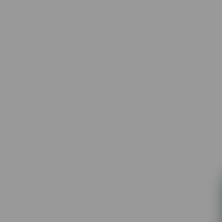
Layer Popup Close
Close
?