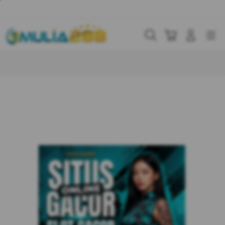
Skip
to
content
Cari
Troli
Login
Navigation
Close menu
Buka Info Lebih Lanjut