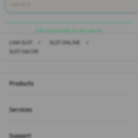
2026-03-23
Ã‚Â© 2026 Mulia288. All rights reserved.
LINK SLOT
>
SLOT ONLINE
>
SLOT GACOR
Buka
Footer Navigation
Products
Buka
Services
Buka
Support