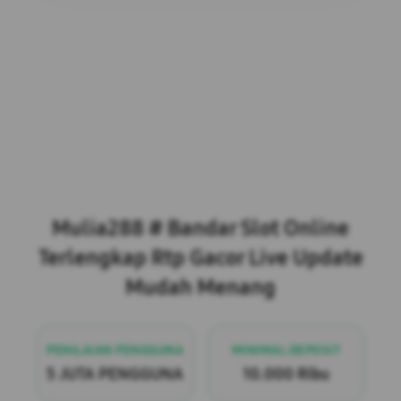
Layer Popup Close
Close
?
Mulia288 # Bandar Slot Online
Terlengkap Rtp Gacor Live Update
Mudah Menang
PENILAIAN PENGGUNA
MINIMAL DEPOSIT
5 JUTA PENGGUNA
10.000 Ribu