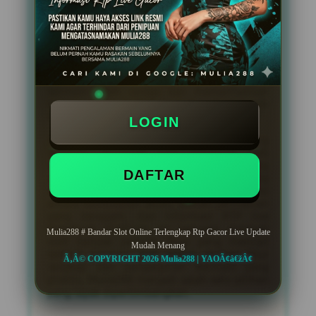
persentase Return to Player dari berbagai
permainan slot. Informasi ini membantu
pemain dalam memilih game yang sedang
memiliki performa baik sehingga dapat
meningkatkan peluang mendapatkan hasil
yang lebih optimal. Dengan data yang
diperbarui secara berkala, pemain dapat
bermain lebih cerdas dan memanfaatkan
kesempatan terbaik saat menjelajahi
berbagai permainan yang tersedia.
LOGIN
Selain menyediakan koleksi game yang
lengkap, Mulia288 juga didukung oleh
layanan profesional, proses transaksi yang
DAFTAR
cepat, serta berbagai promo menarik yang
dapat dinikmati setiap hari. Kombinasi
antara kemudahan akses, pilihan permainan
yang beragam, dan informasi RTP live
membuat platform ini semakin diminati
Mulia288 # Bandar Slot Online Terlengkap Rtp Gacor Live Update
oleh banyak pemain. Bagi yang mencari
Mudah Menang
tempat bermain
slot online
dengan fitur
Ã‚Â© COPYRIGHT 2026 Mulia288 | YAOÃ¢â€žÂ¢
lengkap dan pengalaman bermain yang
praktis, Mulia288 menjadi salah satu pilihan
yang layak dipertimbangkan.