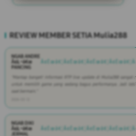
REVIEW MEMBER SETIA Mulia288
NGAB ANDRE
Ã¢â‚¬â€œ
Ã¢Ëœâ€¦Ã¢Ëœâ€¦Ã¢Ëœâ€¦Ã¢Ëœâ€¦Ã
PANCING
"Mantap banget! Informasi RTP live update di Mulia288 sangat
untuk memilih game yang sedang bagus performanya. Jadi leb
saat bermain."
2026-03-12
NGAB DIKI
Ã¢â‚¬â€œ
Ã¢Ëœâ€¦Ã¢Ëœâ€¦Ã¢Ëœâ€¦Ã¢Ëœâ€¦Ã
JERMAL