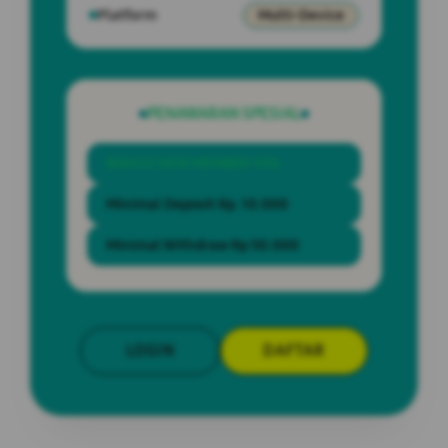
Platform
Multi-Device
PENAWARAN SPESIAL
BONUS NEW MEMBER 10%
Minimal Deposit Rp. 10.000
Minimal Withdraw Rp 50.000
LOGIN
DAFTAR