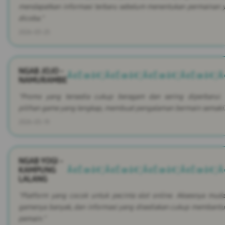
mendapatkan informasi terbaru sebelum menentukan permainan y
dicoba."
2026-03-25
NGAB JOJO -
Ã¢Ëœâ€¦Ã¢Ëœâ€¦Ã¢Ëœâ€¦Ã¢Ëœâ€¦Ã
NAMURAMBE
"Promo yang tersedia cukup beragam dan sering diperbarui.
pilihan game yang lengkap, membuat pengalaman bermain semakin
2026-03-19
NGAB YOGI -
KAMPUNG
Ã¢Ëœâ€¦Ã¢Ëœâ€¦Ã¢Ëœâ€¦Ã¢Ëœâ€¦Ã
LALANG
"Platform yang cocok untuk pecinta slot online. Aksesnya muda
gamenya banyak, dan informasi yang disediakan cukup membantu
pemain."