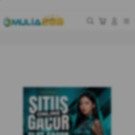
Skip
to
content
Cari
Troli
Login
Navigation
Close menu
Buka Info Lebih Lanjut