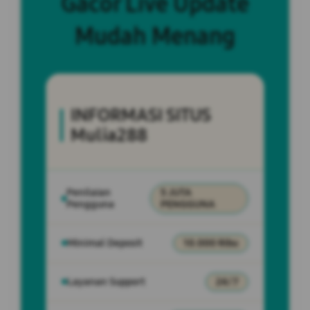
Gacor Live Update
Mudah Menang
INFORMASI SITUS
Mulia288
Penilaian
5 JUTA
Pengguna
PENGGUNA
Minimal Deposit
10.000 Ribu
Layanan Support
24/7