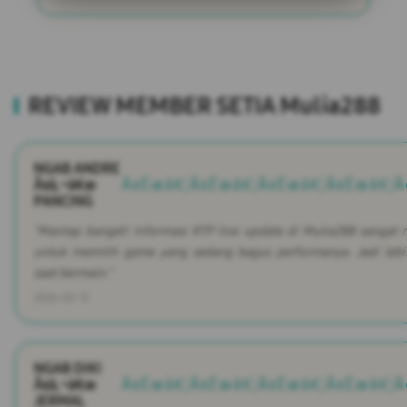
REVIEW MEMBER SETIA Mulia288
NGAB ANDRE
Ã¢â‚¬â€œ
Ã¢Ëœâ€¦Ã¢Ëœâ€¦Ã¢Ëœâ€¦Ã¢Ëœâ€¦Ã
PANCING
"Mantap banget! Informasi RTP live update di Mulia288 sangat
untuk memilih game yang sedang bagus performanya. Jadi leb
saat bermain."
2026-03-12
NGAB DIKI
Ã¢â‚¬â€œ
Ã¢Ëœâ€¦Ã¢Ëœâ€¦Ã¢Ëœâ€¦Ã¢Ëœâ€¦Ã
JERMAL