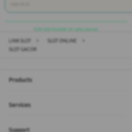
2026-03-23
Ã‚Â© 2026 Mulia288. All rights reserved.
LINK SLOT
>
SLOT ONLINE
>
SLOT GACOR
Buka
Footer Navigation
Products
Buka
Services
Buka
Support