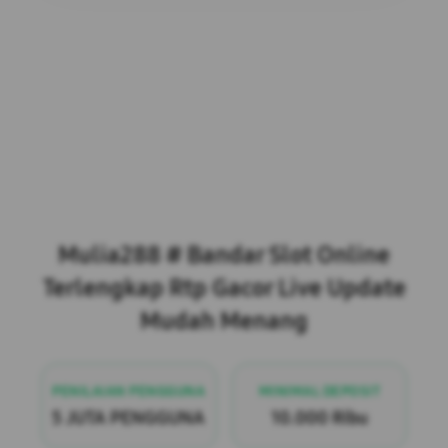
Layer Popup Close
Close
?
Mulia288 # Bandar Slot Online
Terlengkap Rtp Gacor Live Update
Mudah Menang
PENILAIAN PENGGUNA
MINIMAL DEPOSIT
5 JUTA PENGGUNA
10.000 Ribu