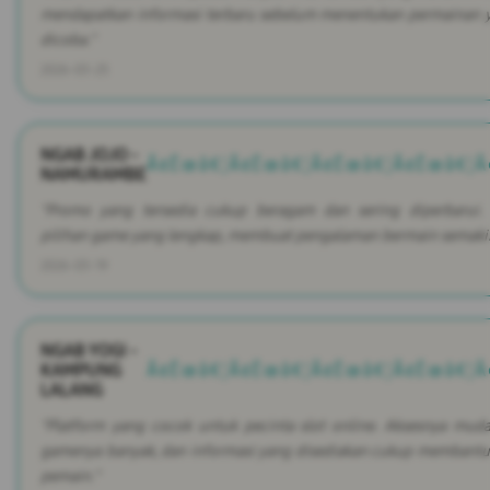
mendapatkan informasi terbaru sebelum menentukan permainan y
dicoba."
2026-03-25
NGAB JOJO -
Ã¢Ëœâ€¦Ã¢Ëœâ€¦Ã¢Ëœâ€¦Ã¢Ëœâ€¦Ã
NAMURAMBE
"Promo yang tersedia cukup beragam dan sering diperbarui.
pilihan game yang lengkap, membuat pengalaman bermain semakin
2026-03-19
NGAB YOGI -
KAMPUNG
Ã¢Ëœâ€¦Ã¢Ëœâ€¦Ã¢Ëœâ€¦Ã¢Ëœâ€¦Ã
LALANG
"Platform yang cocok untuk pecinta slot online. Aksesnya muda
gamenya banyak, dan informasi yang disediakan cukup membantu
pemain."