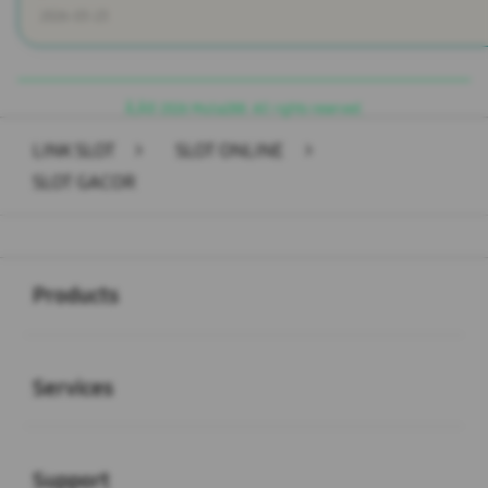
2026-03-23
Ã‚Â© 2026 Mulia288. All rights reserved.
LINK SLOT
>
SLOT ONLINE
>
SLOT GACOR
Buka
Footer Navigation
Products
Buka
Services
Buka
Support