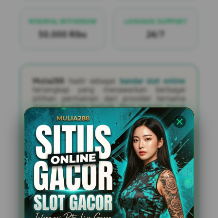
MINIMAL WITHDRAW
LAYANAN SUPPORT
50.000 Ribu
24/7
Mulia288
hadir sebagai
bandar slot online
terlengkap yang menawarkan berbagai
pilihan permainan dari provider ternama
dengan kualitas terbaik. Para pemain dapat
menikmati ratusan hingga ribuan game slot
dengan tampilan modern, fitur menarik,
serta peluang kemenangan yang kompetitif.
Dengan sistem yang mudah diakses melalui
berbagai perangkat, Mulia288 menjadi
pilihan favorit bagi pecinta slot online yang
menginginkan pengalaman bermain yang
nyaman, aman, dan menghibur.
Salah satu keunggulan utama
Mulia288
adalah fitur RTP Gacor Live Update yang
memberikan informasi terkini mengenai