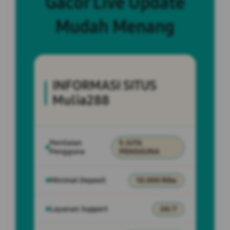
Gacor Live Update
Mudah Menang
INFORMASI SITUS
Mulia288
Penilaian
5 JUTA
Pengguna
PENGGUNA
Minimal Deposit
10.000 Ribu
Layanan Support
24/7