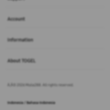
Buka
Account
Buka
Information
Buka
About TOGEL
Ã‚Â© 2026 Mulia288. All rights reserved.
Indonesia / Bahasa Indonesia