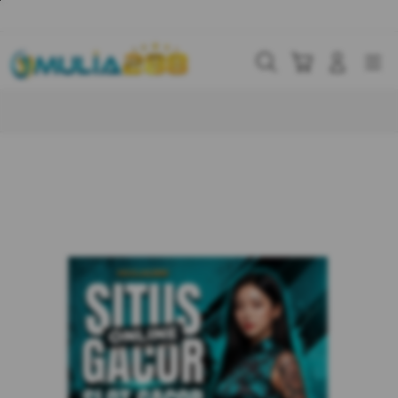
Skip
to
content
Cari
Troli
Login
Navigation
Close menu
Buka Info Lebih Lanjut