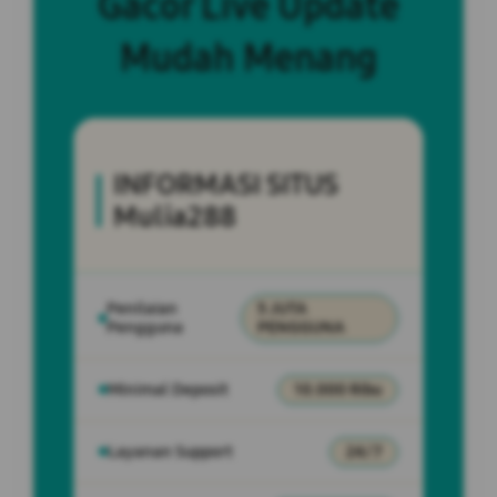
Gacor Live Update
Mudah Menang
INFORMASI SITUS
Mulia288
Penilaian
5 JUTA
Pengguna
PENGGUNA
Minimal Deposit
10.000 Ribu
Layanan Support
24/7