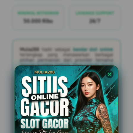
MINIMAL WITHDRAW
LAYANAN SUPPORT
50.000 Ribu
24/7
Mulia288
hadir sebagai
bandar slot online
terlengkap yang menawarkan berbagai
pilihan permainan dari provider ternama
dengan kualitas terbaik. Para pemain dapat
menikmati ratusan hingga ribuan game slot
dengan tampilan modern, fitur menarik,
serta peluang kemenangan yang kompetitif.
Dengan sistem yang mudah diakses melalui
berbagai perangkat, Mulia288 menjadi
pilihan favorit bagi pecinta slot online yang
menginginkan pengalaman bermain yang
nyaman, aman, dan menghibur.
Salah satu keunggulan utama
Mulia288
adalah fitur RTP Gacor Live Update yang
memberikan informasi terkini mengenai