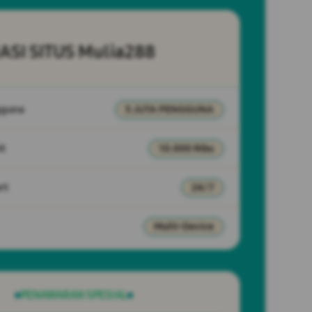
SI SITUS Mulia288
gguna
5 JUTA PENGGUNA
it
10.000 Ribu
rt
24/7
Multi-Device
PENAWARAN SPESIAL