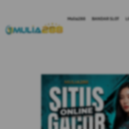
Skip
to
content
Mulia288
BANDAR SLOT
L
Buka Info Lebih Lanjut