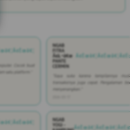
NGAB
Ëœâ€¦Ã¢Ëœâ€¦
FITRA
Ã¢â‚¬â€œ
Ã¢Ëœâ€¦Ã¢Ëœâ€¦Ã¢Ë
PANTE
populer. Cocok buat
CERMIN
m satu platform."
"Saya suka karena tampilannya mud
transaksinya juga cepat. Pengalaman ber
menyenangkan."
2026-03-17
NGAB
Ëœâ€¦Ã¢Ëœâ€¦
YOGI -
Ã¢Ëœâ€¦Ã¢Ëœâ€¦Ã¢Ëœ