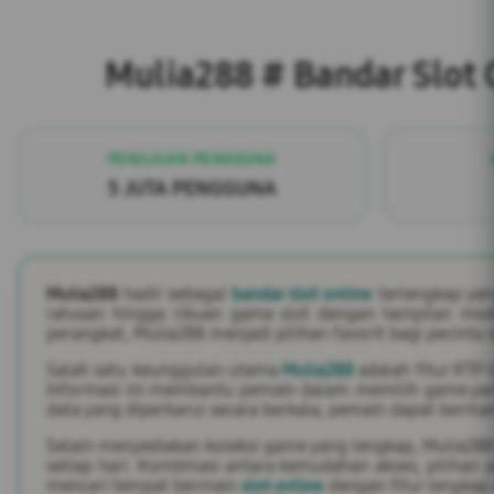
Mulia288 # Bandar Slot
PENILAIAN PENGGUNA
5 JUTA PENGGUNA
Mulia288
hadir sebagai
bandar slot online
terlengkap yan
ratusan hingga ribuan game slot dengan tampilan mode
perangkat, Mulia288 menjadi pilihan favorit bagi pecin
Salah satu keunggulan utama
Mulia288
adalah fitur RTP 
Informasi ini membantu pemain dalam memilih game yan
data yang diperbarui secara berkala, pemain dapat berma
Selain menyediakan koleksi game yang lengkap, Mulia288 
setiap hari. Kombinasi antara kemudahan akses, pilihan
mencari tempat bermain
slot online
dengan fitur lengkap