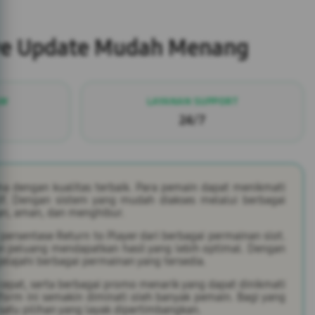
ive Update Mudah Menang
AW
LAYANAN SUPPORT
24/7
a dengan kualitas terbaik. Para pemain dapat menikmati
if. Dengan sistem yang mudah diakses melalui berbagai
an, aman, dan menghibur.
ersentase Return to Player dari berbagai permainan slot.
 peluang mendapatkan hasil yang lebih optimal. Dengan
elajahi berbagai permainan yang tersedia.
cepat, serta berbagai promo menarik yang dapat dinikmati
form ini semakin diminati oleh banyak pemain. Bagi yang
atu pilihan yang layak dipertimbangkan.