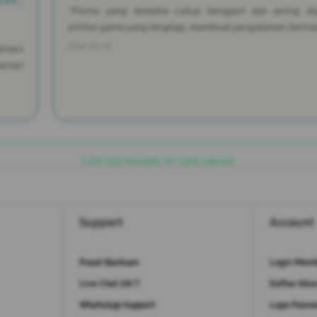
œâ€¦
"Promo yang tersedia cukup beragam dan sering dip
pilihan game yang lengkap, membuat pengalaman bermai
2026-03-19
Pemain
ainan
Ã‚Â© 2026 Mulia288. All rights reserved.
Support
Account
Pusat Bantuan
Login Mem
Live Chat 24/7
Daftar Aku
WhatsApp Support
Lupa Passw