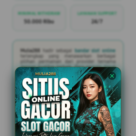
MINIMAL WITHDRAW
LAYANAN SUPPORT
50.000 Ribu
24/7
Mulia288
hadir sebagai
bandar slot online
terlengkap yang menawarkan berbagai
pilihan permainan dari provider ternama
dengan kualitas terbaik. Para pemain dapat
menikmati ratusan hingga ribuan game slot
dengan tampilan modern, fitur menarik,
serta peluang kemenangan yang kompetitif.
Dengan sistem yang mudah diakses melalui
berbagai perangkat, Mulia288 menjadi
pilihan favorit bagi pecinta slot online yang
menginginkan pengalaman bermain yang
nyaman, aman, dan menghibur.
Salah satu keunggulan utama
Mulia288
adalah fitur RTP Gacor Live Update yang
memberikan informasi terkini mengenai