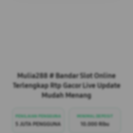
Layer Popup Close
Close
?
Mulia288 # Bandar Slot Online
Terlengkap Rtp Gacor Live Update
Mudah Menang
PENILAIAN PENGGUNA
MINIMAL DEPOSIT
5 JUTA PENGGUNA
10.000 Ribu