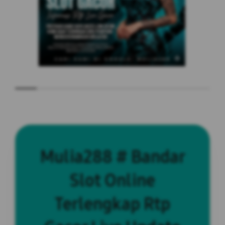
Mulia288 # Bandar
Slot Online
Terlengkap Rtp