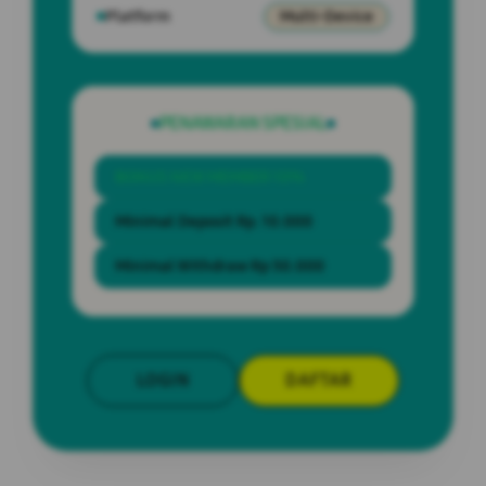
Platform
Multi-Device
PENAWARAN SPESIAL
BONUS NEW MEMBER 10%
Minimal Deposit Rp. 10.000
Minimal Withdraw Rp 50.000
LOGIN
DAFTAR