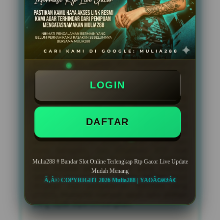
persentase Return to Player dari berbagai
permainan slot. Informasi ini membantu
pemain dalam memilih game yang sedang
memiliki performa baik sehingga dapat
meningkatkan peluang mendapatkan hasil
yang lebih optimal. Dengan data yang
diperbarui secara berkala, pemain dapat
bermain lebih cerdas dan memanfaatkan
kesempatan terbaik saat menjelajahi
berbagai permainan yang tersedia.
LOGIN
Selain menyediakan koleksi game yang
lengkap, Mulia288 juga didukung oleh
layanan profesional, proses transaksi yang
DAFTAR
cepat, serta berbagai promo menarik yang
dapat dinikmati setiap hari. Kombinasi
antara kemudahan akses, pilihan permainan
yang beragam, dan informasi RTP live
membuat platform ini semakin diminati
Mulia288 # Bandar Slot Online Terlengkap Rtp Gacor Live Update
oleh banyak pemain. Bagi yang mencari
Mudah Menang
tempat bermain
slot online
dengan fitur
Ã‚Â© COPYRIGHT 2026 Mulia288 | YAOÃ¢â€žÂ¢
lengkap dan pengalaman bermain yang
praktis, Mulia288 menjadi salah satu pilihan
yang layak dipertimbangkan.