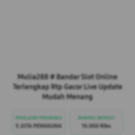
Layer Popup Close
Close
?
Mulia288 # Bandar Slot Online
Terlengkap Rtp Gacor Live Update
Mudah Menang
PENILAIAN PENGGUNA
MINIMAL DEPOSIT
5 JUTA PENGGUNA
10.000 Ribu