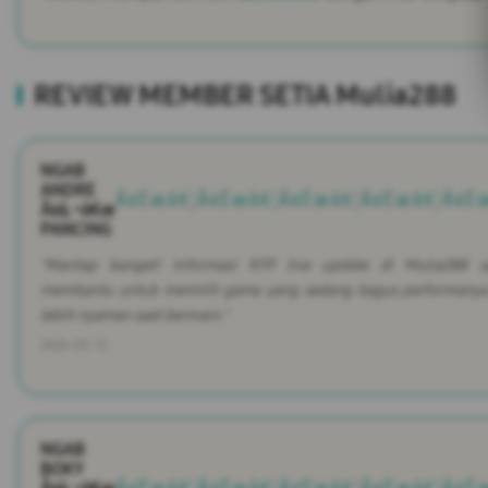
REVIEW MEMBER SETIA Mulia288
NGAB
ANDRE
Ã¢Ëœâ€¦Ã¢Ëœâ€¦Ã¢Ëœâ€¦Ã¢Ëœâ€¦Ã¢Ë
Ã¢â‚¬â€œ
PANCING
"Mantap banget! Informasi RTP live update di Mulia288 s
membantu untuk memilih game yang sedang bagus performanya.
lebih nyaman saat bermain."
2026-03-12
NGAB
BOKY