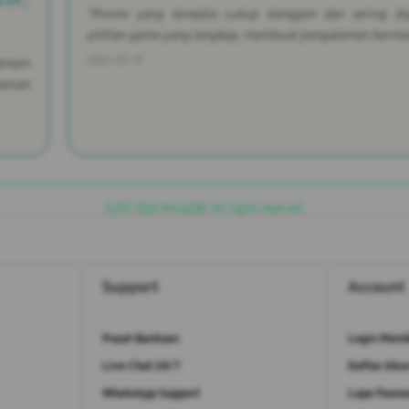
œâ€¦
"Promo yang tersedia cukup beragam dan sering dip
pilihan game yang lengkap, membuat pengalaman bermai
2026-03-19
Pemain
ainan
Ã‚Â© 2026 Mulia288. All rights reserved.
Support
Account
Pusat Bantuan
Login Mem
Live Chat 24/7
Daftar Aku
WhatsApp Support
Lupa Passw