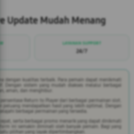
ive Update Mudah Menang
AW
LAYANAN SUPPORT
24/7
a dengan kualitas terbaik. Para pemain dapat menikmati
if. Dengan sistem yang mudah diakses melalui berbagai
an, aman, dan menghibur.
ersentase Return to Player dari berbagai permainan slot.
 peluang mendapatkan hasil yang lebih optimal. Dengan
elajahi berbagai permainan yang tersedia.
cepat, serta berbagai promo menarik yang dapat dinikmati
form ini semakin diminati oleh banyak pemain. Bagi yang
atu pilihan yang layak dipertimbangkan.