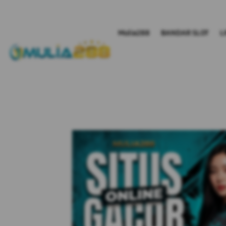
Skip
to
content
Mulia288
BANDAR SLOT
L
Buka Info Lebih Lanjut