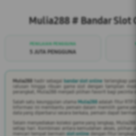
Mulia288 # Bandar Slot
PENILAIAN PENGGUNA
5 JUTA PENGGUNA
Mulia288
hadir sebagai
bandar slot online
terlengkap yan
ratusan hingga ribuan game slot dengan tampilan mode
perangkat, Mulia288 menjadi pilihan favorit bagi pecin
Salah satu keunggulan utama
Mulia288
adalah fitur RTP 
Informasi ini membantu pemain dalam memilih game yan
data yang diperbarui secara berkala, pemain dapat berma
Selain menyediakan koleksi game yang lengkap, Mulia288 
setiap hari. Kombinasi antara kemudahan akses, pilihan
mencari tempat bermain
slot online
dengan fitur lengkap