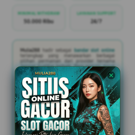
MINIMAL WITHDRAW
LAYANAN SUPPORT
50.000 Ribu
24/7
Mulia288
hadir sebagai
bandar slot online
terlengkap yang menawarkan berbagai
pilihan permainan dari provider ternama
dengan kualitas terbaik. Para pemain dapat
menikmati ratusan hingga ribuan game slot
dengan tampilan modern, fitur menarik,
serta peluang kemenangan yang kompetitif.
Dengan sistem yang mudah diakses melalui
berbagai perangkat, Mulia288 menjadi
pilihan favorit bagi pecinta slot online yang
menginginkan pengalaman bermain yang
nyaman, aman, dan menghibur.
Salah satu keunggulan utama
Mulia288
adalah fitur RTP Gacor Live Update yang
memberikan informasi terkini mengenai