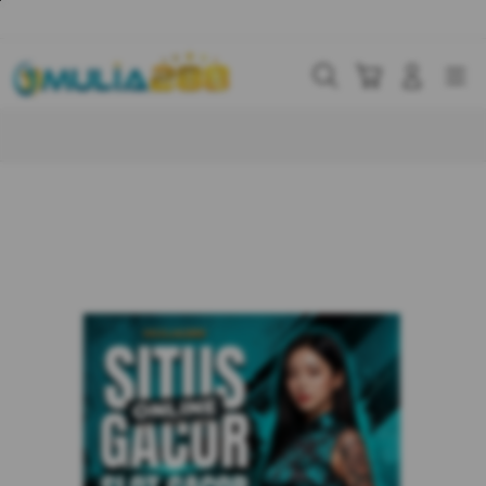
Skip
to
content
Cari
Troli
Login
Navigation
Close menu
Buka Info Lebih Lanjut