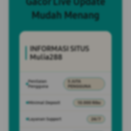
Gacor Live Update
Mudah Menang
INFORMASI SITUS
Mulia288
Penilaian
5 JUTA
Pengguna
PENGGUNA
Minimal Deposit
10.000 Ribu
Layanan Support
24/7