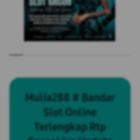
Mulia288 # Bandar
Slot Online
Terlengkap Rtp