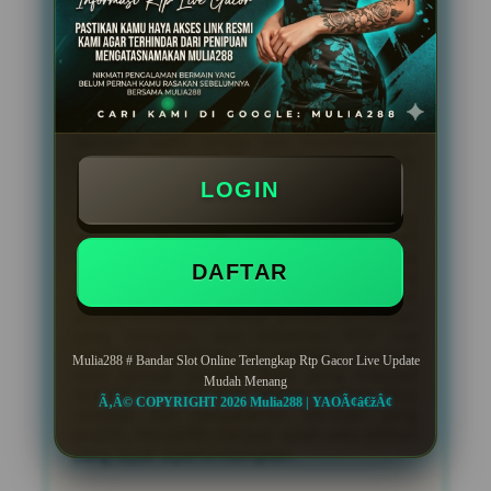
persentase Return to Player dari berbagai
permainan slot. Informasi ini membantu
pemain dalam memilih game yang sedang
memiliki performa baik sehingga dapat
meningkatkan peluang mendapatkan hasil
yang lebih optimal. Dengan data yang
diperbarui secara berkala, pemain dapat
bermain lebih cerdas dan memanfaatkan
kesempatan terbaik saat menjelajahi
berbagai permainan yang tersedia.
LOGIN
Selain menyediakan koleksi game yang
lengkap, Mulia288 juga didukung oleh
layanan profesional, proses transaksi yang
DAFTAR
cepat, serta berbagai promo menarik yang
dapat dinikmati setiap hari. Kombinasi
antara kemudahan akses, pilihan permainan
yang beragam, dan informasi RTP live
membuat platform ini semakin diminati
Mulia288 # Bandar Slot Online Terlengkap Rtp Gacor Live Update
oleh banyak pemain. Bagi yang mencari
Mudah Menang
tempat bermain
slot online
dengan fitur
Ã‚Â© COPYRIGHT 2026 Mulia288 | YAOÃ¢â€žÂ¢
lengkap dan pengalaman bermain yang
praktis, Mulia288 menjadi salah satu pilihan
yang layak dipertimbangkan.