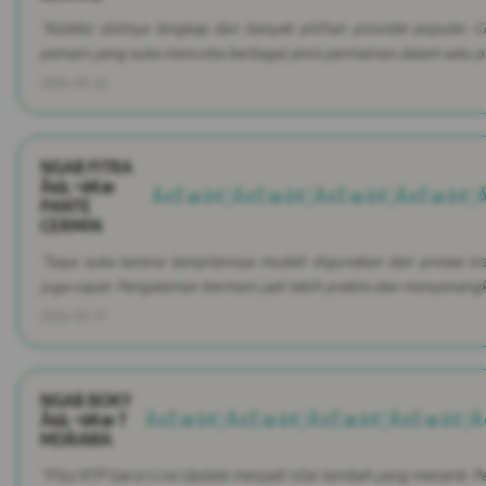
"Koleksi slotnya lengkap dan banyak pilihan provider populer. 
pemain yang suka mencoba berbagai jenis permainan dalam satu pl
2026-03-22
NGAB FITRA
Ã¢â‚¬â€œ
Ã¢Ëœâ€¦Ã¢Ëœâ€¦Ã¢Ëœâ€¦Ã¢Ëœâ€¦
PANTE
CERMIN
"Saya suka karena tampilannya mudah digunakan dan proses tra
juga cepat. Pengalaman bermain jadi lebih praktis dan menyenangk
2026-03-17
NGAB BOKY
Ã¢â‚¬â€œ T
Ã¢Ëœâ€¦Ã¢Ëœâ€¦Ã¢Ëœâ€¦Ã¢Ëœâ€¦Ã
MORAWA
"Fitur RTP Gacor Live Update menjadi nilai tambah yang menarik. P