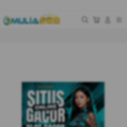
Skip
to
content
Cari
Troli
Login
Navigation
Close menu
Buka Info Lebih Lanjut