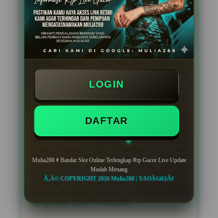
persentase Return to Player dari berbagai
permainan slot. Informasi ini membantu
pemain dalam memilih game yang sedang
memiliki performa baik sehingga dapat
meningkatkan peluang mendapatkan hasil
yang lebih optimal. Dengan data yang
diperbarui secara berkala, pemain dapat
bermain lebih cerdas dan memanfaatkan
kesempatan terbaik saat menjelajahi
berbagai permainan yang tersedia.
LOGIN
Selain menyediakan koleksi game yang
lengkap, Mulia288 juga didukung oleh
layanan profesional, proses transaksi yang
DAFTAR
cepat, serta berbagai promo menarik yang
dapat dinikmati setiap hari. Kombinasi
antara kemudahan akses, pilihan permainan
yang beragam, dan informasi RTP live
membuat platform ini semakin diminati
Mulia288 # Bandar Slot Online Terlengkap Rtp Gacor Live Update
oleh banyak pemain. Bagi yang mencari
Mudah Menang
tempat bermain
slot online
dengan fitur
Ã‚Â© COPYRIGHT 2026 Mulia288 | YAOÃ¢â€žÂ¢
lengkap dan pengalaman bermain yang
praktis, Mulia288 menjadi salah satu pilihan
yang layak dipertimbangkan.