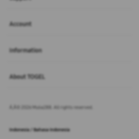
Buka
Account
Buka
Information
Buka
About TOGEL
Ã‚Â© 2026 Mulia288. All rights reserved.
Indonesia / Bahasa Indonesia