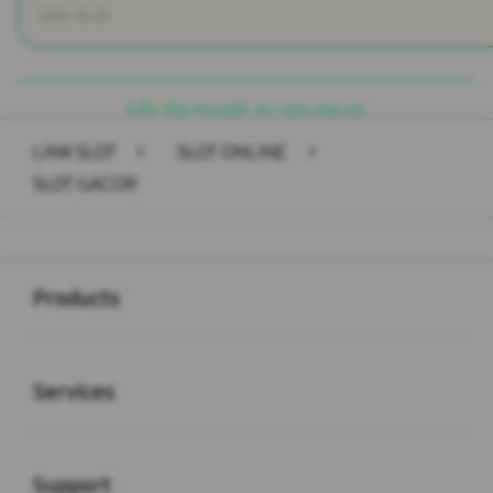
2026-03-23
Ã‚Â© 2026 Mulia288. All rights reserved.
LINK SLOT
>
SLOT ONLINE
>
SLOT GACOR
Buka
Footer Navigation
Products
Buka
Services
Buka
Support