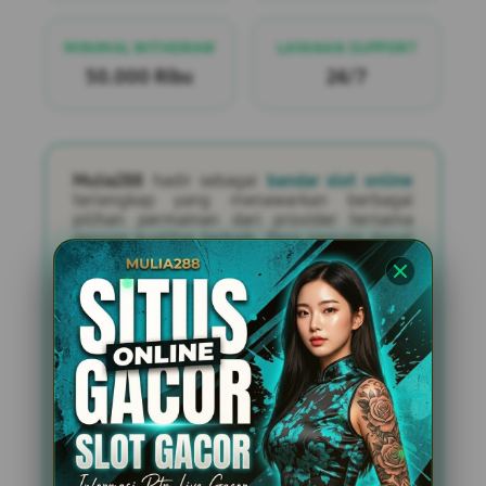
MINIMAL WITHDRAW
LAYANAN SUPPORT
50.000 Ribu
24/7
Mulia288
hadir sebagai
bandar slot online
terlengkap yang menawarkan berbagai
pilihan permainan dari provider ternama
dengan kualitas terbaik. Para pemain dapat
menikmati ratusan hingga ribuan game slot
dengan tampilan modern, fitur menarik,
serta peluang kemenangan yang kompetitif.
Dengan sistem yang mudah diakses melalui
berbagai perangkat, Mulia288 menjadi
pilihan favorit bagi pecinta slot online yang
menginginkan pengalaman bermain yang
nyaman, aman, dan menghibur.
Salah satu keunggulan utama
Mulia288
adalah fitur RTP Gacor Live Update yang
memberikan informasi terkini mengenai