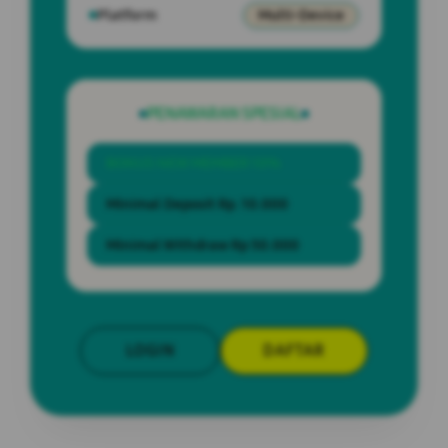
Platform
Multi-Device
PENAWARAN SPESIAL
BONUS NEW MEMBER 10%
Minimal Deposit Rp. 10.000
Minimal Withdraw Rp 50.000
LOGIN
DAFTAR