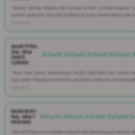
"Koleksi slotnya lengkap dan banyak pilihan provider populer. 
pemain yang suka mencoba berbagai jenis permainan dalam satu pl
2026-03-22
NGAB FITRA
Ã¢â‚¬â€œ
Ã¢Ëœâ€¦Ã¢Ëœâ€¦Ã¢Ëœâ€¦Ã¢Ëœâ€¦
PANTE
CERMIN
"Saya suka karena tampilannya mudah digunakan dan proses tra
juga cepat. Pengalaman bermain jadi lebih praktis dan menyenangk
2026-03-17
NGAB BOKY
Ã¢â‚¬â€œ T
Ã¢Ëœâ€¦Ã¢Ëœâ€¦Ã¢Ëœâ€¦Ã¢Ëœâ€¦Ã
MORAWA
"Fitur RTP Gacor Live Update menjadi nilai tambah yang menarik. P