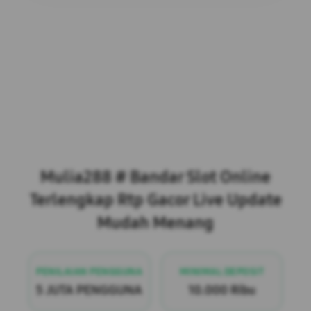
Layer Popup Close
Close
?
Mulia288 # Bandar Slot Online
Terlengkap Rtp Gacor Live Update
Mudah Menang
PENILAIAN PENGGUNA
MINIMAL DEPOSIT
5 JUTA PENGGUNA
10.000 Ribu