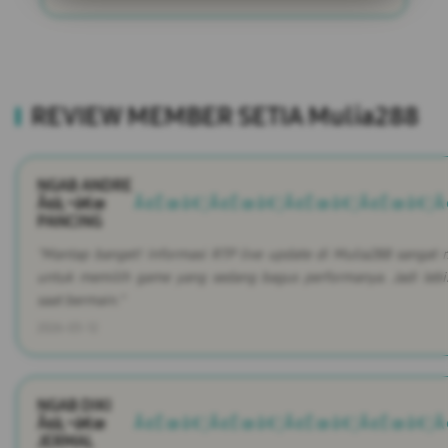
REVIEW MEMBER SETIA Mulia288
NGAB ANDRE
Ã¢â‚¬â€œ
Ã¢Ëœâ€¦Ã¢Ëœâ€¦Ã¢Ëœâ€¦Ã¢Ëœâ€¦Ã
PANCING
"Mantap banget! Informasi RTP live update di Mulia288 sangat
untuk memilih game yang sedang bagus performanya. Jadi leb
saat bermain."
2026-03-12
NGAB DIKI
Ã¢â‚¬â€œ
Ã¢Ëœâ€¦Ã¢Ëœâ€¦Ã¢Ëœâ€¦Ã¢Ëœâ€¦Ã
JERMAL