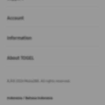
Buka
Account
Buka
Information
Buka
About TOGEL
Ã‚Â© 2026 Mulia288. All rights reserved.
Indonesia / Bahasa Indonesia