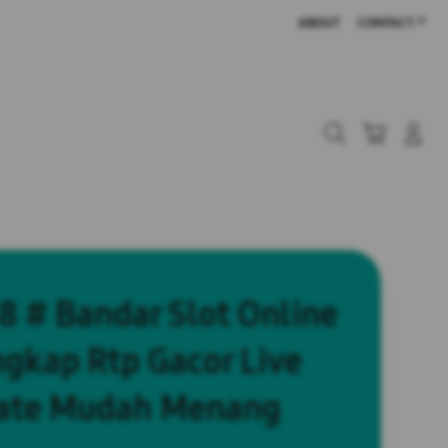
ABOUT
CONTACT
Cari
Troli
Login/Sign-Up
Cari
8 # Bandar Slot Online
ngkap Rtp Gacor Live
ate Mudah Menang