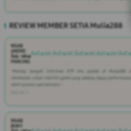
REVIEW MEMBER SETIA Mulia288
NGAB
ANDRE
Ã¢Ëœâ€¦Ã¢Ëœâ€¦Ã¢Ëœâ€¦Ã¢Ëœâ€¦Ã¢Ë
Ã¢â‚¬â€œ
PANCING
"Mantap banget! Informasi RTP live update di Mulia288 s
membantu untuk memilih game yang sedang bagus performanya.
lebih nyaman saat bermain."
2026-03-12
NGAB
BOKY