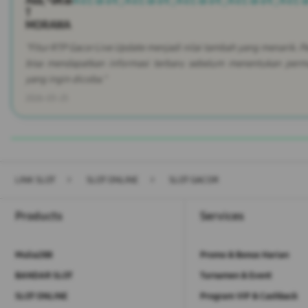
Ã¢â‚¬â€œ
Ã¢Ëœâ€¦Ã¢Ëœâ€¦Ã¢Ëœâ€¦Ã¢Ëœâ€¦Ã¢Ë
T
MORAWA
"Fitur RTP Gacor Live Update menjadi nilai tambah yang menarik. 
bisa mendapatkan informasi terbaru sebelum menentukan perm
yang ingin dicoba."
2026-03-25
LINK SLOT
>
SLOT ONLINE
>
SLOT GACOR
Footer Navigation
Products
Services
Mulia288
Promo & Bonus Harian
BANDAR SLOT
Turnamen & Event
SLOT ONLINE
Program VIP & Cashback