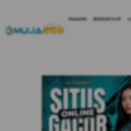
Skip
to
content
Mulia288
BANDAR SLOT
L
Buka Info Lebih Lanjut