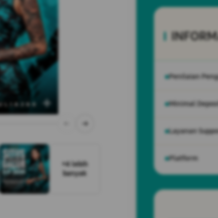
INFORMA
Penilaian Pen
Minimal Depos
Sebelumnya
Berikutnya
Layanan Suppo
Platform
+4 lebih
banyak