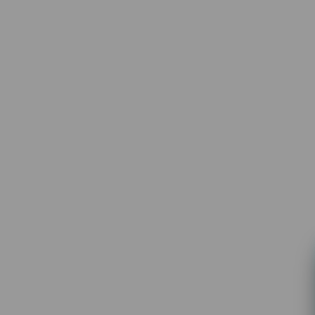
Layer Popup Close
Close
?