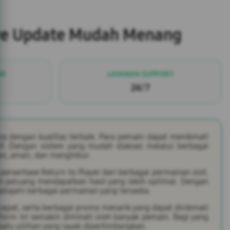
ive Update Mudah Menang
AW
LAYANAN SUPPORT
24/7
a dengan kualitas terbaik. Para pemain dapat menikmati
if. Dengan sistem yang mudah diakses melalui berbagai
an, aman, dan menghibur.
ersentase Return to Player dari berbagai permainan slot.
 peluang mendapatkan hasil yang lebih optimal. Dengan
elajahi berbagai permainan yang tersedia.
cepat, serta berbagai promo menarik yang dapat dinikmati
form ini semakin diminati oleh banyak pemain. Bagi yang
atu pilihan yang layak dipertimbangkan.