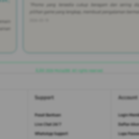
œâ€¦
"Promo yang tersedia cukup beragam dan sering dip
pilihan game yang lengkap, membuat pengalaman bermai
2026-03-19
Pemain
ainan
Ã‚Â© 2026 Mulia288. All rights reserved.
Support
Account
Pusat Bantuan
Login Mem
Live Chat 24/7
Daftar Aku
WhatsApp Support
Lupa Passw