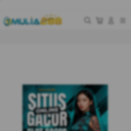
Skip
to
content
Cari
Troli
Login
Navigation
Close menu
Buka Info Lebih Lanjut