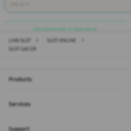
2026-03-23
Ã‚Â© 2026 Mulia288. All rights reserved.
LINK SLOT
>
SLOT ONLINE
>
SLOT GACOR
Buka
Footer Navigation
Products
Buka
Services
Buka
Support