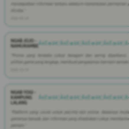
mendapatkan informasi terbaru sebelum menentukan permainan y
dicoba."
2026-03-25
NGAB JOJO -
Ã¢Ëœâ€¦Ã¢Ëœâ€¦Ã¢Ëœâ€¦Ã¢Ëœâ€¦Ã
NAMURAMBE
"Promo yang tersedia cukup beragam dan sering diperbarui.
pilihan game yang lengkap, membuat pengalaman bermain semakin
2026-03-19
NGAB YOGI -
KAMPUNG
Ã¢Ëœâ€¦Ã¢Ëœâ€¦Ã¢Ëœâ€¦Ã¢Ëœâ€¦Ã
LALANG
"Platform yang cocok untuk pecinta slot online. Aksesnya muda
gamenya banyak, dan informasi yang disediakan cukup membantu
pemain."