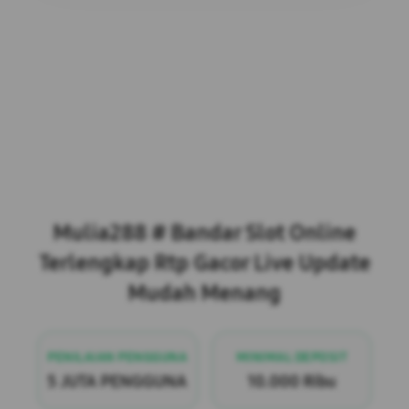
Layer Popup Close
Close
?
Mulia288 # Bandar Slot Online
Terlengkap Rtp Gacor Live Update
Mudah Menang
PENILAIAN PENGGUNA
MINIMAL DEPOSIT
5 JUTA PENGGUNA
10.000 Ribu