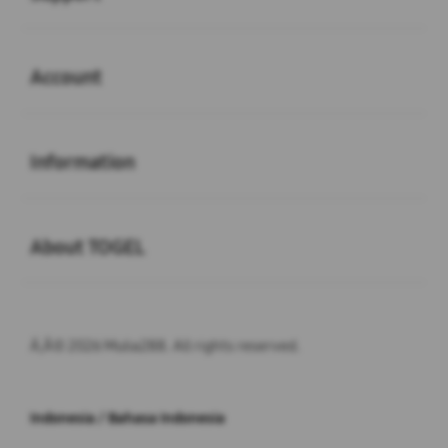
Buka
Account
Buka
Information
Buka
About TOGEL
Ã‚Â© 2026 Mulia288. All rights reserved.
Indonesia / Bahasa Indonesia