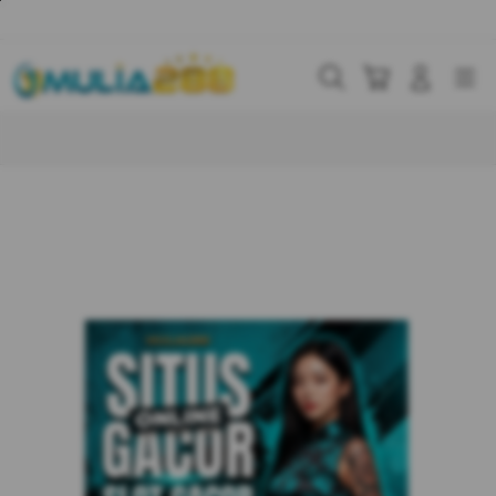
Skip
to
content
Cari
Troli
Login
Navigation
Close menu
Buka Info Lebih Lanjut