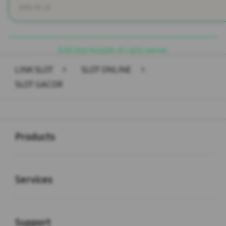
2026-03-23
Ã‚Â© 2026 Mulia288. All rights reserved.
LINK SLOT
>
SLOT ONLINE
>
SLOT GACOR
Buka
Footer Navigation
Products
Buka
Services
Buka
Support