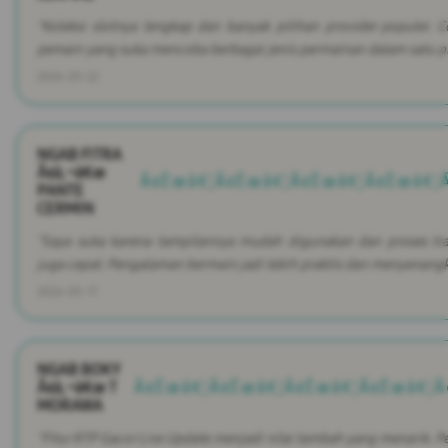
"Koleksi slotnya lengkap dan banyak pilihan provider populer. 
pemain yang suka mencoba berbagai jenis permainan dalam satu pl
2026-03-22
NGAB FITRA
Ã¢â‚¬â€œ
Ã¢Ëœâ€¦Ã¢Ëœâ€¦Ã¢Ëœâ€¦Ã¢Ëœâ€¦
PANTE
CERMIN
"Saya suka karena tampilannya mudah digunakan dan proses tra
juga cepat. Pengalaman bermain jadi lebih praktis dan menyenangk
2026-03-17
NGAB BOKY
Ã¢â‚¬â€œ T
Ã¢Ëœâ€¦Ã¢Ëœâ€¦Ã¢Ëœâ€¦Ã¢Ëœâ€¦Ã
MORAWA
"Fitur RTP Gacor Live Update menjadi nilai tambah yang menarik. P