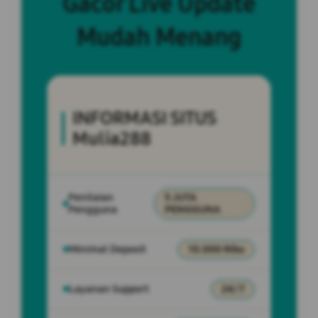
Gacor Live Update
Mudah Menang
INFORMASI SITUS
Mulia288
Penilaian
5 JUTA
Pengguna
PENGGUNA
Minimal Deposit
10.000 Ribu
Layanan Support
24/7