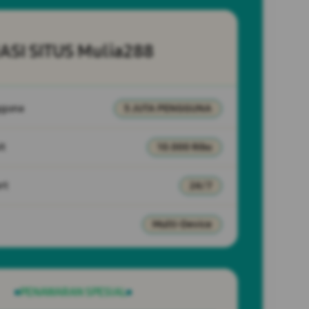
SI SITUS Mulia288
gguna
5 JUTA PENGGUNA
it
10.000 Ribu
rt
24/7
Multi-Device
PENAWARAN SPESIAL