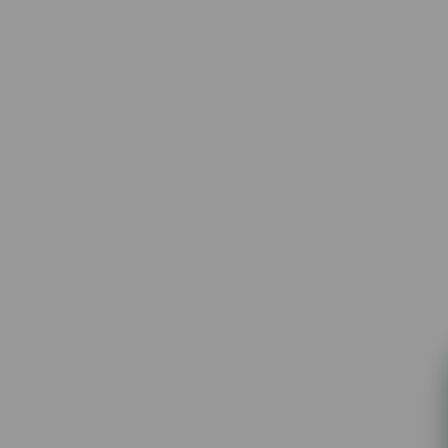
Layer Popup Close
Close
?