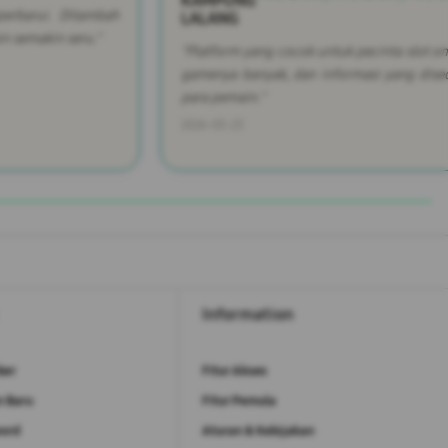
KAMPUNG
erbarui. Ditambah
LALANG
n semakin seru."
"Platform yang cocok untuk pecinta slot on
gamenya banyak, dan informasi yang dis
para pemain."
2026-03-23
Information
ber
Fitur Akses
n Baru
Fitur Pemula
ord
Aturan & Kebijakan