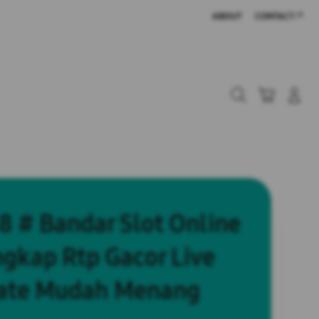
ABOUT
CONTACT
Cari
Troli
Login/Sign-Up
Cari
8 # Bandar Slot Online
ngkap Rtp Gacor Live
ate Mudah Menang