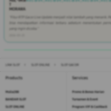
Ã¢â‚¬â€œ
Ã¢Ëœâ€¦Ã¢Ëœâ€¦Ã¢Ëœâ€¦Ã¢Ëœâ€¦Ã¢Ë
T
MORAWA
"Fitur RTP Gacor Live Update menjadi nilai tambah yang menarik. 
bisa mendapatkan informasi terbaru sebelum menentukan perm
yang ingin dicoba."
2026-03-25
LINK SLOT
>
SLOT ONLINE
>
SLOT GACOR
Footer Navigation
Products
Services
Mulia288
Promo & Bonus Harian
BANDAR SLOT
Turnamen & Event
SLOT ONLINE
Program VIP & Cashback