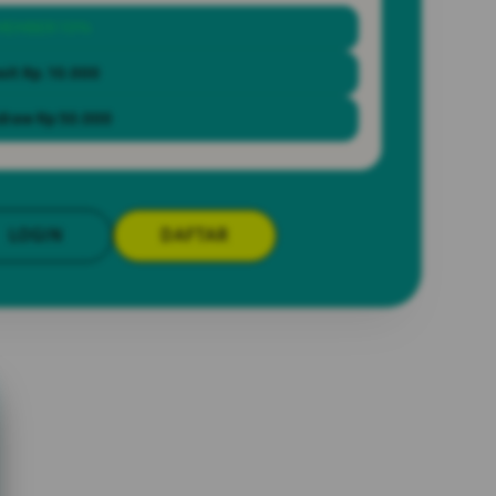
MEMBER 10%
it Rp. 10.000
draw Rp 50.000
LOGIN
DAFTAR