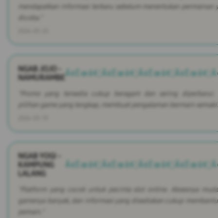
mendapatkan informasi terbaru sebelum menentukan permainan y
dicoba."
2026-03-25
NGAB JOJO -
Ã¢Ëœâ€¦Ã¢Ëœâ€¦Ã¢Ëœâ€¦Ã¢Ëœâ€¦Ã
NAMURAMBE
"Promo yang tersedia cukup beragam dan sering diperbarui.
pilihan game yang lengkap, membuat pengalaman bermain semakin
2026-03-19
NGAB YOGI -
KAMPUNG
Ã¢Ëœâ€¦Ã¢Ëœâ€¦Ã¢Ëœâ€¦Ã¢Ëœâ€¦Ã
LALANG
"Platform yang cocok untuk pecinta slot online. Aksesnya muda
gamenya banyak, dan informasi yang disediakan cukup membantu
pemain."