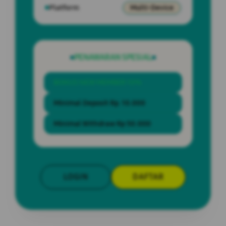
Platform
Multi-Device
PENAWARAN SPESIAL
BONUS NEW MEMBER 10%
Minimal Deposit Rp. 10.000
Minimal Withdraw Rp 50.000
LOGIN
DAFTAR