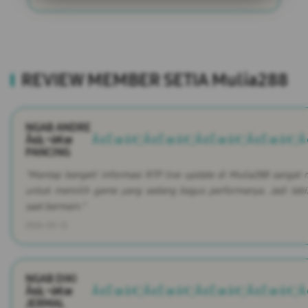
REVIEW MEMBER SETIA Mulia288
NGAB ANDRE
Ã¢â‚¬â€œ
Ã¢Ëœâ€¦Ã¢Ëœâ€¦Ã¢Ëœâ€¦Ã¢Ëœâ€¦Ã
PANCING
"Mantap banget! Informasi RTP live update di Mulia288 sangat
untuk memilih game yang sedang bagus performanya. Jadi leb
saat bermain."
2026-03-12
NGAB DIKI
Ã¢â‚¬â€œ
Ã¢Ëœâ€¦Ã¢Ëœâ€¦Ã¢Ëœâ€¦Ã¢Ëœâ€¦Ã
JERMAL