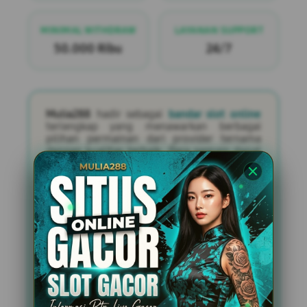
MINIMAL WITHDRAW
LAYANAN SUPPORT
50.000 Ribu
24/7
Mulia288
hadir sebagai
bandar slot online
terlengkap yang menawarkan berbagai
pilihan permainan dari provider ternama
dengan kualitas terbaik. Para pemain dapat
menikmati ratusan hingga ribuan game slot
dengan tampilan modern, fitur menarik,
serta peluang kemenangan yang kompetitif.
Dengan sistem yang mudah diakses melalui
berbagai perangkat, Mulia288 menjadi
pilihan favorit bagi pecinta slot online yang
menginginkan pengalaman bermain yang
nyaman, aman, dan menghibur.
Salah satu keunggulan utama
Mulia288
adalah fitur RTP Gacor Live Update yang
memberikan informasi terkini mengenai