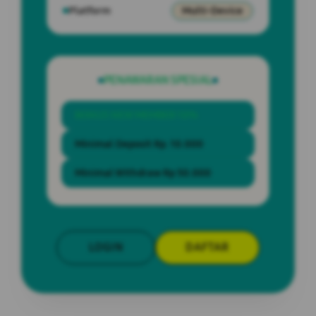
Platform
Multi-Device
PENAWARAN SPESIAL
BONUS NEW MEMBER 10%
Minimal Deposit Rp. 10.000
Minimal Withdraw Rp 50.000
LOGIN
DAFTAR