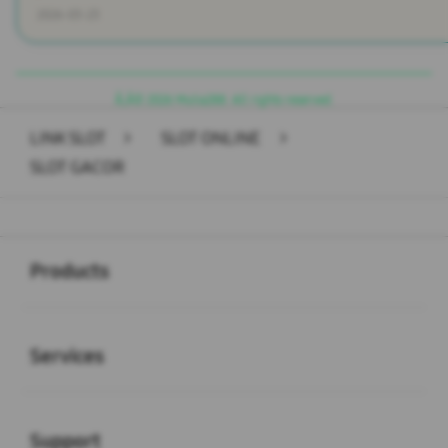
2026-03-23
Ã‚Â© 2026 Mulia288. All rights reserved.
LINK SLOT
>
SLOT ONLINE
>
SLOT GACOR
Buka
Footer Navigation
Products
Buka
Services
Buka
Support