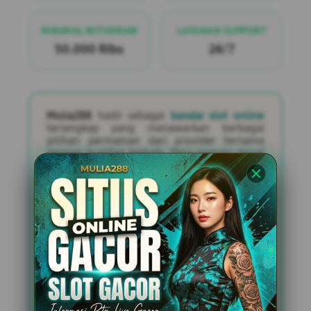
MINIMAL WITHDRAW
LAYANAN SUPPORT
50.000 Ribu
24/7
Mulia288
hadir sebagai
bandar slot online
terlengkap yang menawarkan berbagai
pilihan permainan dari provider ternama
dengan kualitas terbaik. Para pemain dapat
menikmati ratusan hingga ribuan game slot
dengan tampilan modern, fitur menarik,
serta peluang kemenangan yang kompetitif.
Dengan sistem yang mudah diakses melalui
berbagai perangkat, Mulia288 menjadi
pilihan favorit bagi pecinta slot online yang
menginginkan pengalaman bermain yang
nyaman, aman, dan menghibur.
Salah satu keunggulan utama
Mulia288
adalah fitur RTP Gacor Live Update yang
memberikan informasi terkini mengenai