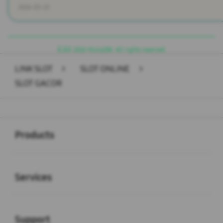
2026-03-23
Ã‚Â© 2026 Mulia288. All rights reserved.
LINK SLOT
>
SLOT ONLINE
>
SLOT GACOR
Buka
Footer Navigation
Products
Buka
Services
Buka
Support