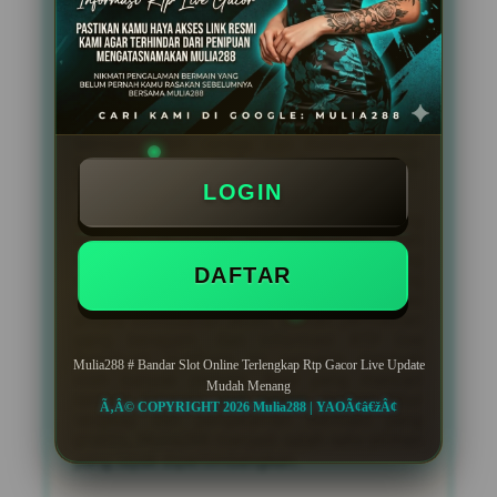
persentase Return to Player dari berbagai
permainan slot. Informasi ini membantu
pemain dalam memilih game yang sedang
memiliki performa baik sehingga dapat
meningkatkan peluang mendapatkan hasil
yang lebih optimal. Dengan data yang
diperbarui secara berkala, pemain dapat
bermain lebih cerdas dan memanfaatkan
kesempatan terbaik saat menjelajahi
berbagai permainan yang tersedia.
LOGIN
Selain menyediakan koleksi game yang
lengkap, Mulia288 juga didukung oleh
layanan profesional, proses transaksi yang
DAFTAR
cepat, serta berbagai promo menarik yang
dapat dinikmati setiap hari. Kombinasi
antara kemudahan akses, pilihan permainan
yang beragam, dan informasi RTP live
membuat platform ini semakin diminati
Mulia288 # Bandar Slot Online Terlengkap Rtp Gacor Live Update
oleh banyak pemain. Bagi yang mencari
Mudah Menang
tempat bermain
slot online
dengan fitur
Ã‚Â© COPYRIGHT 2026 Mulia288 | YAOÃ¢â€žÂ¢
lengkap dan pengalaman bermain yang
praktis, Mulia288 menjadi salah satu pilihan
yang layak dipertimbangkan.