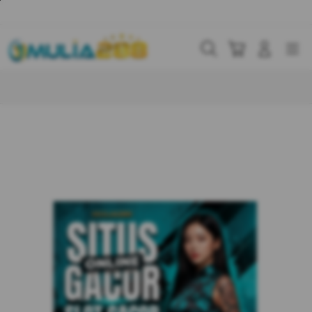
Skip
to
content
Cari
Troli
Login
Navigation
Close menu
Buka Info Lebih Lanjut