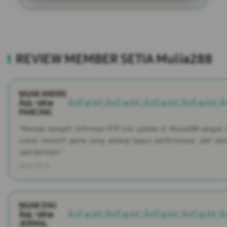
REVIEW MEMBER SETIA Mulia288
NGAB ANDRE
Ã¢â‚¬â€œ
Ã¢Ëœâ€¦Ã¢Ëœâ€¦Ã¢Ëœâ€¦Ã¢Ëœâ€¦Ã
PANCING
"Mantap banget! Informasi RTP live update di Mulia288 sangat
untuk memilih game yang sedang bagus performanya. Jadi leb
saat bermain."
2026-03-12
NGAB DIKI
Ã¢â‚¬â€œ
Ã¢Ëœâ€¦Ã¢Ëœâ€¦Ã¢Ëœâ€¦Ã¢Ëœâ€¦Ã
JERMAL