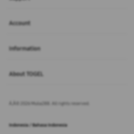
Buka
Account
Buka
Information
Buka
About TOGEL
Ã‚Â© 2026 Mulia288. All rights reserved.
Indonesia / Bahasa Indonesia