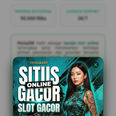
MINIMAL WITHDRAW
LAYANAN SUPPORT
50.000 Ribu
24/7
Mulia288
hadir sebagai
bandar slot online
terlengkap yang menawarkan berbagai
pilihan permainan dari provider ternama
dengan kualitas terbaik. Para pemain dapat
menikmati ratusan hingga ribuan game slot
dengan tampilan modern, fitur menarik,
serta peluang kemenangan yang kompetitif.
Dengan sistem yang mudah diakses melalui
berbagai perangkat, Mulia288 menjadi
pilihan favorit bagi pecinta slot online yang
menginginkan pengalaman bermain yang
nyaman, aman, dan menghibur.
Salah satu keunggulan utama
Mulia288
adalah fitur RTP Gacor Live Update yang
memberikan informasi terkini mengenai