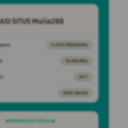
SI SITUS Mulia288
gguna
5 JUTA PENGGUNA
it
10.000 Ribu
rt
24/7
Multi-Device
PENAWARAN SPESIAL