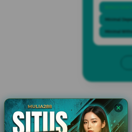
BONUS NEW 
Minimal Depos
Minimal With