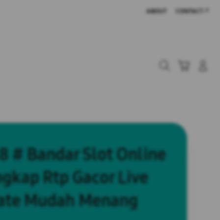
ABOUT
CONTACT
Cari
Troli
Login/Sign-Up
Cari
8 # Bandar Slot Online
ngkap Rtp Gacor Live
ate Mudah Menang