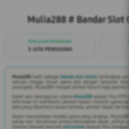
Mulia288 # Bandar Slot
PENILAIAN PENGGUNA
5 JUTA PENGGUNA
Mulia288
hadir sebagai
bandar slot online
terlengkap yan
ratusan hingga ribuan game slot dengan tampilan mode
perangkat, Mulia288 menjadi pilihan favorit bagi pecin
Salah satu keunggulan utama
Mulia288
adalah fitur RTP 
Informasi ini membantu pemain dalam memilih game yan
data yang diperbarui secara berkala, pemain dapat berma
Selain menyediakan koleksi game yang lengkap, Mulia288 
setiap hari. Kombinasi antara kemudahan akses, pilihan
mencari tempat bermain
slot online
dengan fitur lengkap