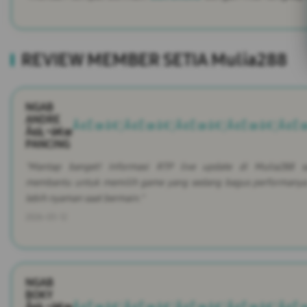
REVIEW MEMBER SETIA Mulia288
NGAB
ANDRE
Ã¢Ëœâ€¦Ã¢Ëœâ€¦Ã¢Ëœâ€¦Ã¢Ëœâ€¦Ã¢Ë
Ã¢â‚¬â€œ
PANCING
"Mantap banget! Informasi RTP live update di Mulia288 s
membantu untuk memilih game yang sedang bagus performanya.
lebih nyaman saat bermain."
2026-03-12
NGAB
BOKY