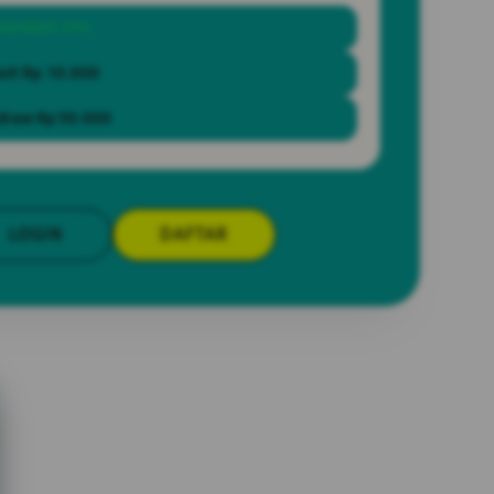
MEMBER 10%
it Rp. 10.000
draw Rp 50.000
LOGIN
DAFTAR