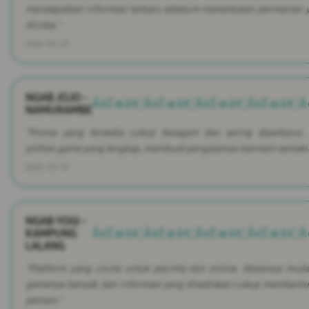
mendapatkan informasi terbaru sebelum menentukan permainan y
dicoba."
2026-03-25
NGAB JOJO -
Ã¢Ëœâ€¦Ã¢Ëœâ€¦Ã¢Ëœâ€¦Ã¢Ëœâ€¦Ã
NAMURAMBE
"Promo yang tersedia cukup beragam dan sering diperbarui.
pilihan game yang lengkap, membuat pengalaman bermain semakin
2026-03-19
NGAB YOGI -
KAMPUNG
Ã¢Ëœâ€¦Ã¢Ëœâ€¦Ã¢Ëœâ€¦Ã¢Ëœâ€¦Ã
LALANG
"Platform yang cocok untuk pecinta slot online. Aksesnya muda
gamenya banyak, dan informasi yang disediakan cukup membantu
pemain."