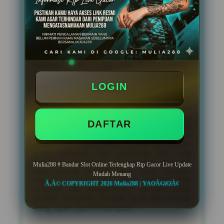
persentase Return to Player dari berbagai
permainan slot. Informasi ini membantu
pemain dalam memilih game yang sedang
memiliki performa baik sehingga dapat
meningkatkan peluang mendapatkan hasil
yang lebih optimal. Dengan data yang
diperbarui secara berkala, pemain dapat
bermain lebih cerdas dan memanfaatkan
kesempatan terbaik saat menjelajahi
berbagai permainan yang tersedia.
LOGIN
Selain menyediakan koleksi game yang
lengkap, Mulia288 juga didukung oleh
layanan profesional, proses transaksi yang
DAFTAR
cepat, serta berbagai promo menarik yang
dapat dinikmati setiap hari. Kombinasi
antara kemudahan akses, pilihan permainan
yang beragam, dan informasi RTP live
membuat platform ini semakin diminati
Mulia288 # Bandar Slot Online Terlengkap Rtp Gacor Live Update
oleh banyak pemain. Bagi yang mencari
Mudah Menang
tempat bermain
slot online
dengan fitur
Ã‚Â© COPYRIGHT 2026 Mulia288 | YAOÃ¢â€žÂ¢
lengkap dan pengalaman bermain yang
praktis, Mulia288 menjadi salah satu pilihan
yang layak dipertimbangkan.