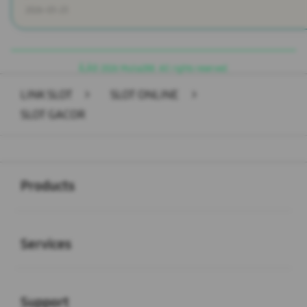
2026-03-23
Ã‚Â© 2026 Mulia288. All rights reserved.
LINK SLOT
>
SLOT ONLINE
>
SLOT GACOR
Buka
Footer Navigation
Products
Buka
Services
Buka
Support