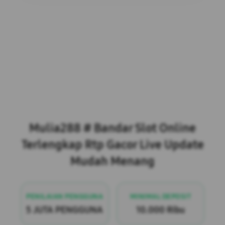
Layer Popup Close
Close
?
Mulia288 # Bandar Slot Online
Terlengkap Rtp Gacor Live Update
Mudah Menang
PENILAIAN PENGGUNA
MINIMAL DEPOSIT
5 JUTA PENGGUNA
10.000 Ribu