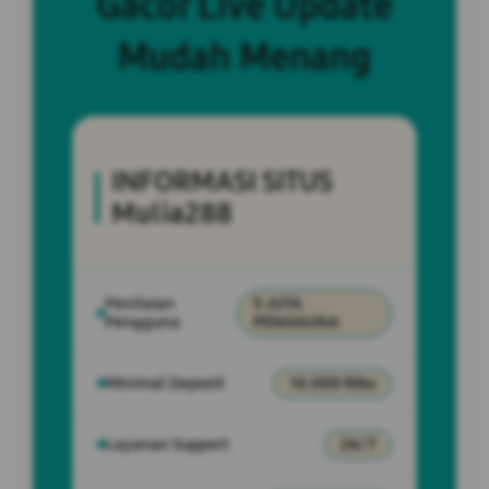
Gacor Live Update
Mudah Menang
INFORMASI SITUS
Mulia288
Penilaian
5 JUTA
Pengguna
PENGGUNA
Minimal Deposit
10.000 Ribu
Layanan Support
24/7