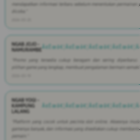
mendapatkan informasi terbaru sebelum menentukan permainan y
dicoba."
2026-03-25
NGAB JOJO -
Ã¢Ëœâ€¦Ã¢Ëœâ€¦Ã¢Ëœâ€¦Ã¢Ëœâ€¦Ã
NAMURAMBE
"Promo yang tersedia cukup beragam dan sering diperbarui.
pilihan game yang lengkap, membuat pengalaman bermain semakin
2026-03-19
NGAB YOGI -
KAMPUNG
Ã¢Ëœâ€¦Ã¢Ëœâ€¦Ã¢Ëœâ€¦Ã¢Ëœâ€¦Ã
LALANG
"Platform yang cocok untuk pecinta slot online. Aksesnya muda
gamenya banyak, dan informasi yang disediakan cukup membantu
pemain."