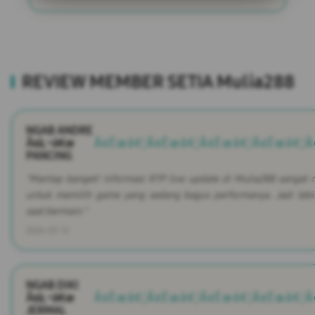
REVIEW MEMBER SETIA Mulia288
NGAB ANDRE
Ã¢â‚¬â€œ
Ã¢Ëœâ€¦Ã¢Ëœâ€¦Ã¢Ëœâ€¦Ã¢Ëœâ€¦Ã
PANCING
"Mantap banget! Informasi RTP live update di Mulia288 sangat
untuk memilih game yang sedang bagus performanya. Jadi leb
saat bermain."
2026-03-12
NGAB DIKI
Ã¢â‚¬â€œ
Ã¢Ëœâ€¦Ã¢Ëœâ€¦Ã¢Ëœâ€¦Ã¢Ëœâ€¦Ã
JERMAL