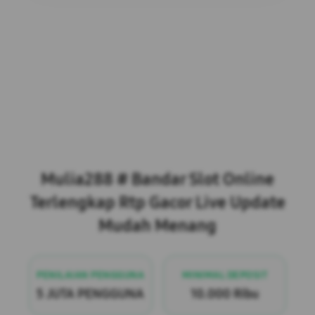
Layer Popup Close
Close
?
Mulia288 # Bandar Slot Online
Terlengkap Rtp Gacor Live Update
Mudah Menang
PENILAIAN PENGGUNA
MINIMAL DEPOSIT
5 JUTA PENGGUNA
10.000 Ribu