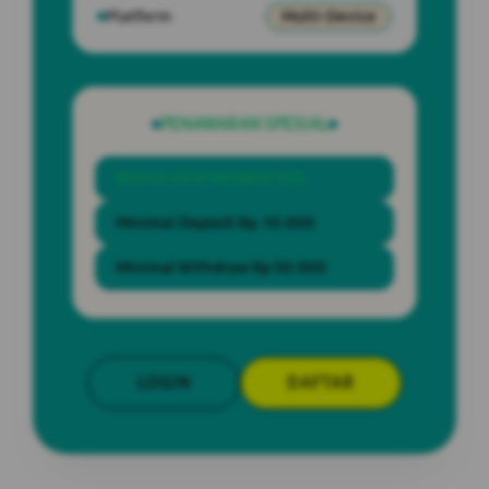
Platform
Multi-Device
PENAWARAN SPESIAL
BONUS NEW MEMBER 10%
Minimal Deposit Rp. 10.000
Minimal Withdraw Rp 50.000
LOGIN
DAFTAR