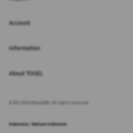
Buka
Account
Buka
Information
Buka
About TOGEL
Ã‚Â© 2026 Mulia288. All rights reserved.
Indonesia / Bahasa Indonesia