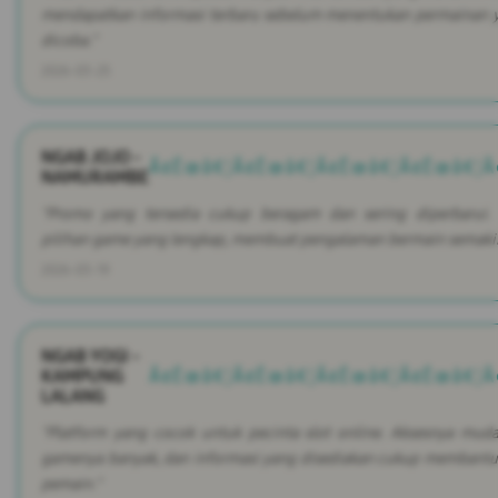
mendapatkan informasi terbaru sebelum menentukan permainan y
dicoba."
2026-03-25
NGAB JOJO -
Ã¢Ëœâ€¦Ã¢Ëœâ€¦Ã¢Ëœâ€¦Ã¢Ëœâ€¦Ã
NAMURAMBE
"Promo yang tersedia cukup beragam dan sering diperbarui.
pilihan game yang lengkap, membuat pengalaman bermain semakin
2026-03-19
NGAB YOGI -
KAMPUNG
Ã¢Ëœâ€¦Ã¢Ëœâ€¦Ã¢Ëœâ€¦Ã¢Ëœâ€¦Ã
LALANG
"Platform yang cocok untuk pecinta slot online. Aksesnya muda
gamenya banyak, dan informasi yang disediakan cukup membantu
pemain."