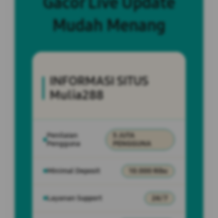
Gacor Live Update
Mudah Menang
INFORMASI SITUS
Mulia288
Penilaian
5 JUTA
Pengguna
PENGGUNA
Minimal Deposit
10.000 Ribu
Layanan Support
24/7