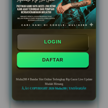
persentase Return to Player dari berbagai
permainan slot. Informasi ini membantu
pemain dalam memilih game yang sedang
memiliki performa baik sehingga dapat
meningkatkan peluang mendapatkan hasil
yang lebih optimal. Dengan data yang
diperbarui secara berkala, pemain dapat
bermain lebih cerdas dan memanfaatkan
kesempatan terbaik saat menjelajahi
berbagai permainan yang tersedia.
LOGIN
Selain menyediakan koleksi game yang
lengkap, Mulia288 juga didukung oleh
layanan profesional, proses transaksi yang
DAFTAR
cepat, serta berbagai promo menarik yang
dapat dinikmati setiap hari. Kombinasi
antara kemudahan akses, pilihan permainan
yang beragam, dan informasi RTP live
membuat platform ini semakin diminati
Mulia288 # Bandar Slot Online Terlengkap Rtp Gacor Live Update
oleh banyak pemain. Bagi yang mencari
Mudah Menang
tempat bermain
slot online
dengan fitur
Ã‚Â© COPYRIGHT 2026 Mulia288 | YAOÃ¢â€žÂ¢
lengkap dan pengalaman bermain yang
praktis, Mulia288 menjadi salah satu pilihan
yang layak dipertimbangkan.