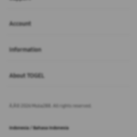
Buka
Account
Buka
Information
Buka
About TOGEL
Ã‚Â© 2026 Mulia288. All rights reserved.
Indonesia / Bahasa Indonesia