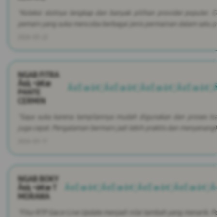
"Koleksi slotnya lengkap dan banyak pilihan provider populer. 
pemain yang suka mencoba berbagai jenis permainan dalam satu pl
2026-03-22
NGAB FITRA
Ã¢â‚¬â€œ
Ã¢Ëœâ€¦Ã¢Ëœâ€¦Ã¢Ëœâ€¦Ã¢Ëœâ€¦
PANTE
CERMIN
"Saya suka karena tampilannya mudah digunakan dan proses tra
juga cepat. Pengalaman bermain jadi lebih praktis dan menyenangk
2026-03-17
NGAB BOKY
Ã¢â‚¬â€œ T
Ã¢Ëœâ€¦Ã¢Ëœâ€¦Ã¢Ëœâ€¦Ã¢Ëœâ€¦Ã
MORAWA
"Fitur RTP Gacor Live Update menjadi nilai tambah yang menarik. P