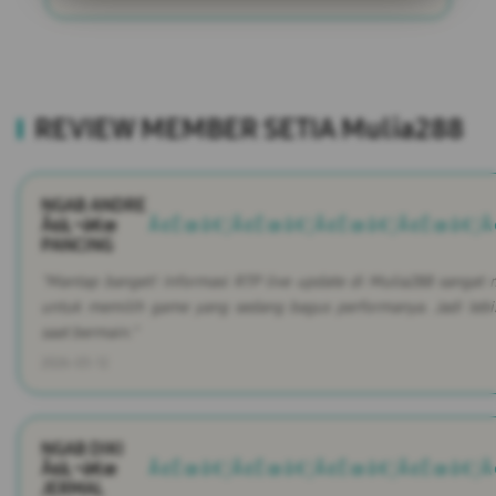
REVIEW MEMBER SETIA Mulia288
NGAB ANDRE
Ã¢â‚¬â€œ
Ã¢Ëœâ€¦Ã¢Ëœâ€¦Ã¢Ëœâ€¦Ã¢Ëœâ€¦Ã
PANCING
"Mantap banget! Informasi RTP live update di Mulia288 sangat
untuk memilih game yang sedang bagus performanya. Jadi leb
saat bermain."
2026-03-12
NGAB DIKI
Ã¢â‚¬â€œ
Ã¢Ëœâ€¦Ã¢Ëœâ€¦Ã¢Ëœâ€¦Ã¢Ëœâ€¦Ã
JERMAL