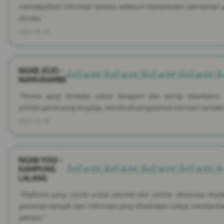
mendapatkan informasi terbaru sebelum menentukan permainan y
dicoba."
2026-03-25
NGAB JOJO -
Ã¢Ëœâ€¦Ã¢Ëœâ€¦Ã¢Ëœâ€¦Ã¢Ëœâ€¦Ã
NAMURAMBE
"Promo yang tersedia cukup beragam dan sering diperbarui.
pilihan game yang lengkap, membuat pengalaman bermain semakin
2026-03-19
NGAB YOGI -
KAMPUNG
Ã¢Ëœâ€¦Ã¢Ëœâ€¦Ã¢Ëœâ€¦Ã¢Ëœâ€¦Ã
LALANG
"Platform yang cocok untuk pecinta slot online. Aksesnya muda
gamenya banyak, dan informasi yang disediakan cukup membantu
pemain."