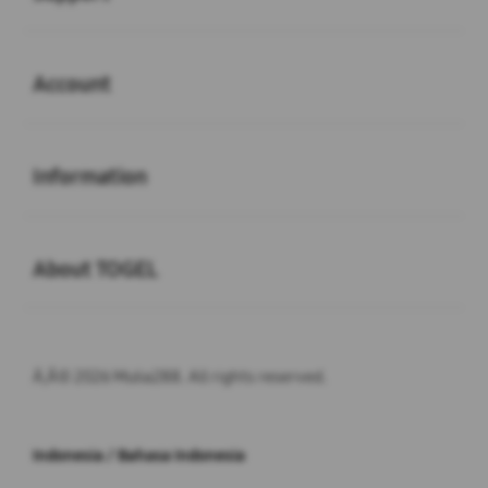
Buka
Account
Buka
Information
Buka
About TOGEL
Ã‚Â© 2026 Mulia288. All rights reserved.
Indonesia / Bahasa Indonesia