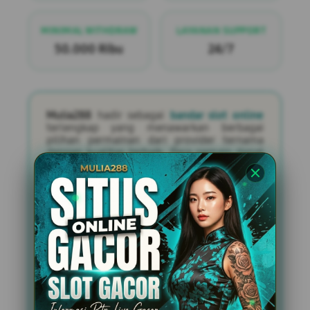
MINIMAL WITHDRAW
LAYANAN SUPPORT
50.000 Ribu
24/7
Mulia288
hadir sebagai
bandar slot online
terlengkap yang menawarkan berbagai
pilihan permainan dari provider ternama
dengan kualitas terbaik. Para pemain dapat
menikmati ratusan hingga ribuan game slot
dengan tampilan modern, fitur menarik,
serta peluang kemenangan yang kompetitif.
Dengan sistem yang mudah diakses melalui
berbagai perangkat, Mulia288 menjadi
pilihan favorit bagi pecinta slot online yang
menginginkan pengalaman bermain yang
nyaman, aman, dan menghibur.
Salah satu keunggulan utama
Mulia288
adalah fitur RTP Gacor Live Update yang
memberikan informasi terkini mengenai