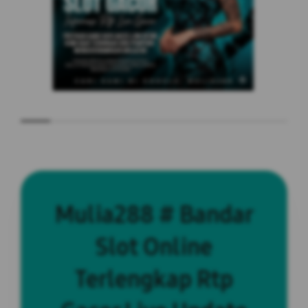
Mulia288 # Bandar
Slot Online
Terlengkap Rtp