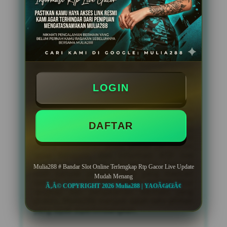
persentase Return to Player dari berbagai
permainan slot. Informasi ini membantu
pemain dalam memilih game yang sedang
memiliki performa baik sehingga dapat
meningkatkan peluang mendapatkan hasil
yang lebih optimal. Dengan data yang
diperbarui secara berkala, pemain dapat
bermain lebih cerdas dan memanfaatkan
kesempatan terbaik saat menjelajahi
berbagai permainan yang tersedia.
LOGIN
Selain menyediakan koleksi game yang
lengkap, Mulia288 juga didukung oleh
layanan profesional, proses transaksi yang
DAFTAR
cepat, serta berbagai promo menarik yang
dapat dinikmati setiap hari. Kombinasi
antara kemudahan akses, pilihan permainan
yang beragam, dan informasi RTP live
membuat platform ini semakin diminati
Mulia288 # Bandar Slot Online Terlengkap Rtp Gacor Live Update
oleh banyak pemain. Bagi yang mencari
Mudah Menang
tempat bermain
slot online
dengan fitur
Ã‚Â© COPYRIGHT 2026 Mulia288 | YAOÃ¢â€žÂ¢
lengkap dan pengalaman bermain yang
praktis, Mulia288 menjadi salah satu pilihan
yang layak dipertimbangkan.