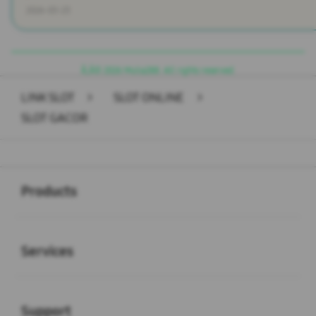
2026-03-23
Ã‚Â© 2026 Mulia288. All rights reserved.
LINK SLOT
>
SLOT ONLINE
>
SLOT GACOR
Buka
Footer Navigation
Products
Buka
Services
Buka
Support