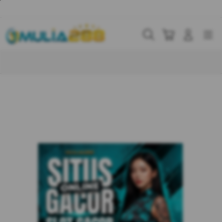
Skip
to
content
Cari
Troli
Login
Navigation
Close menu
Buka Info Lebih Lanjut