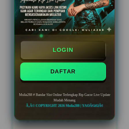
persentase Return to Player dari berbagai
permainan slot. Informasi ini membantu
pemain dalam memilih game yang sedang
memiliki performa baik sehingga dapat
meningkatkan peluang mendapatkan hasil
yang lebih optimal. Dengan data yang
diperbarui secara berkala, pemain dapat
bermain lebih cerdas dan memanfaatkan
kesempatan terbaik saat menjelajahi
berbagai permainan yang tersedia.
LOGIN
Selain menyediakan koleksi game yang
lengkap, Mulia288 juga didukung oleh
layanan profesional, proses transaksi yang
DAFTAR
cepat, serta berbagai promo menarik yang
dapat dinikmati setiap hari. Kombinasi
antara kemudahan akses, pilihan permainan
yang beragam, dan informasi RTP live
membuat platform ini semakin diminati
Mulia288 # Bandar Slot Online Terlengkap Rtp Gacor Live Update
oleh banyak pemain. Bagi yang mencari
Mudah Menang
tempat bermain
slot online
dengan fitur
Ã‚Â© COPYRIGHT 2026 Mulia288 | YAOÃ¢â€žÂ¢
lengkap dan pengalaman bermain yang
praktis, Mulia288 menjadi salah satu pilihan
yang layak dipertimbangkan.