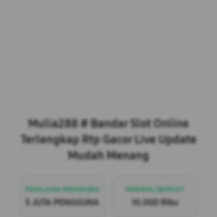
Layer Popup Close
Close
?
Mulia288 # Bandar Slot Online
Terlengkap Rtp Gacor Live Update
Mudah Menang
PENILAIAN PENGGUNA
MINIMAL DEPOSIT
5 JUTA PENGGUNA
10.000 Ribu