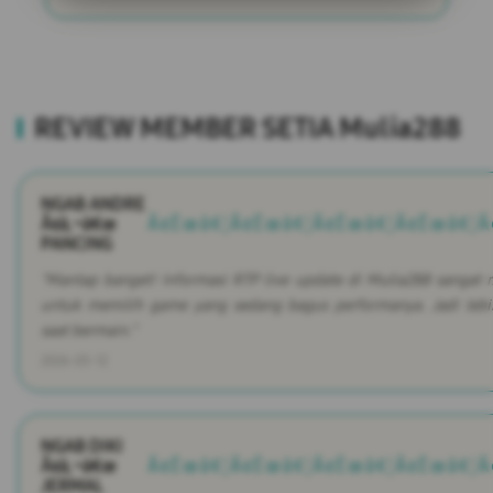
REVIEW MEMBER SETIA Mulia288
NGAB ANDRE
Ã¢â‚¬â€œ
Ã¢Ëœâ€¦Ã¢Ëœâ€¦Ã¢Ëœâ€¦Ã¢Ëœâ€¦Ã
PANCING
"Mantap banget! Informasi RTP live update di Mulia288 sangat
untuk memilih game yang sedang bagus performanya. Jadi leb
saat bermain."
2026-03-12
NGAB DIKI
Ã¢â‚¬â€œ
Ã¢Ëœâ€¦Ã¢Ëœâ€¦Ã¢Ëœâ€¦Ã¢Ëœâ€¦Ã
JERMAL