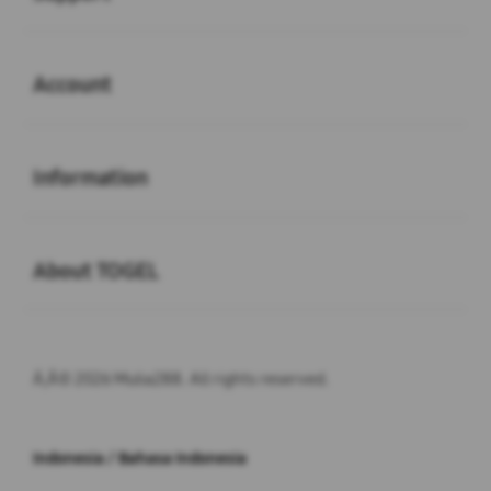
Buka
Account
Buka
Information
Buka
About TOGEL
Ã‚Â© 2026 Mulia288. All rights reserved.
Indonesia / Bahasa Indonesia