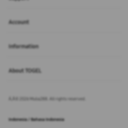
Buka
Account
Buka
Information
Buka
About TOGEL
Ã‚Â© 2026 Mulia288. All rights reserved.
Indonesia / Bahasa Indonesia