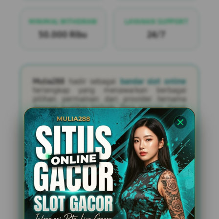
MINIMAL WITHDRAW
LAYANAN SUPPORT
50.000 Ribu
24/7
Mulia288
hadir sebagai
bandar slot online
terlengkap yang menawarkan berbagai
pilihan permainan dari provider ternama
dengan kualitas terbaik. Para pemain dapat
menikmati ratusan hingga ribuan game slot
dengan tampilan modern, fitur menarik,
serta peluang kemenangan yang kompetitif.
Dengan sistem yang mudah diakses melalui
berbagai perangkat, Mulia288 menjadi
pilihan favorit bagi pecinta slot online yang
menginginkan pengalaman bermain yang
nyaman, aman, dan menghibur.
Salah satu keunggulan utama
Mulia288
adalah fitur RTP Gacor Live Update yang
memberikan informasi terkini mengenai