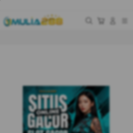
Skip
to
content
Cari
Troli
Login
Navigation
Close menu
Buka Info Lebih Lanjut