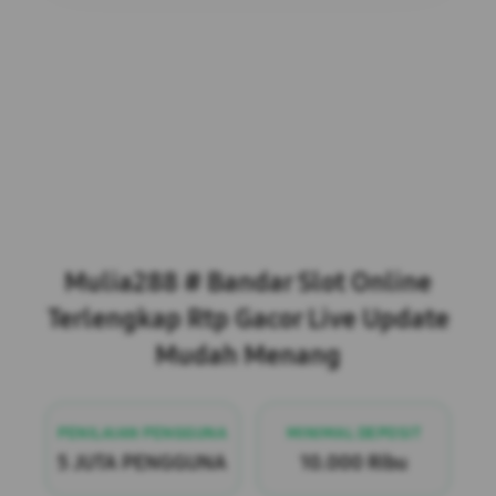
Layer Popup Close
Close
?
Mulia288 # Bandar Slot Online
Terlengkap Rtp Gacor Live Update
Mudah Menang
PENILAIAN PENGGUNA
MINIMAL DEPOSIT
5 JUTA PENGGUNA
10.000 Ribu