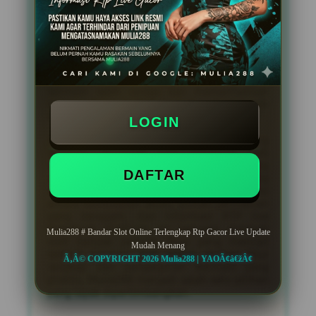
persentase Return to Player dari berbagai
permainan slot. Informasi ini membantu
pemain dalam memilih game yang sedang
memiliki performa baik sehingga dapat
meningkatkan peluang mendapatkan hasil
yang lebih optimal. Dengan data yang
diperbarui secara berkala, pemain dapat
bermain lebih cerdas dan memanfaatkan
kesempatan terbaik saat menjelajahi
berbagai permainan yang tersedia.
LOGIN
Selain menyediakan koleksi game yang
lengkap, Mulia288 juga didukung oleh
layanan profesional, proses transaksi yang
DAFTAR
cepat, serta berbagai promo menarik yang
dapat dinikmati setiap hari. Kombinasi
antara kemudahan akses, pilihan permainan
yang beragam, dan informasi RTP live
membuat platform ini semakin diminati
Mulia288 # Bandar Slot Online Terlengkap Rtp Gacor Live Update
oleh banyak pemain. Bagi yang mencari
Mudah Menang
tempat bermain
slot online
dengan fitur
Ã‚Â© COPYRIGHT 2026 Mulia288 | YAOÃ¢â€žÂ¢
lengkap dan pengalaman bermain yang
praktis, Mulia288 menjadi salah satu pilihan
yang layak dipertimbangkan.