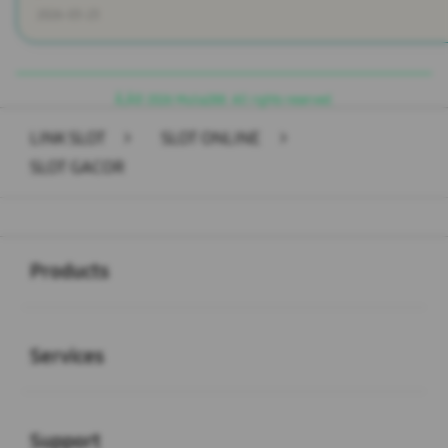
2026-03-23
Ã‚Â© 2026 Mulia288. All rights reserved.
LINK SLOT
>
SLOT ONLINE
>
SLOT GACOR
Buka
Footer Navigation
Products
Buka
Services
Buka
Support