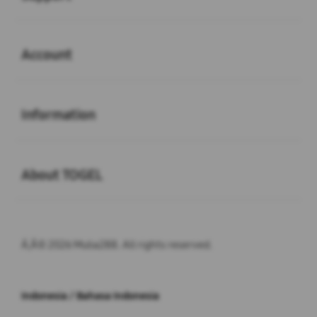
Buka
Account
Buka
Information
Buka
About TOGEL
Ã‚Â© 2026 Mulia288. All rights reserved.
Indonesia / Bahasa Indonesia