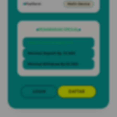
Platform
Multi-Device
PENAWARAN SPESIAL
BONUS NEW MEMBER 10%
Minimal Deposit Rp. 10.000
Minimal Withdraw Rp 50.000
LOGIN
DAFTAR