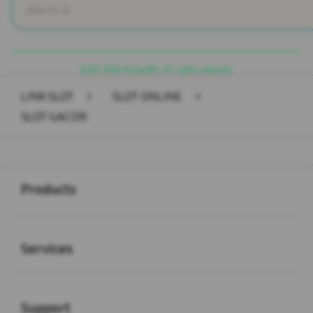
2026-03-23
Ã‚Â© 2026 Mulia288. All rights reserved.
LINK SLOT
>
SLOT ONLINE
>
SLOT GACOR
Buka
Footer Navigation
Products
Buka
Services
Buka
Support