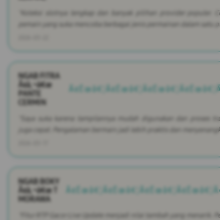
"Koleksi slotnya lengkap dan banyak pilihan provider populer. 
pemain yang suka mencoba berbagai jenis permainan dalam satu pl
2026-03-22
NGAB FITRA
Ã¢â‚¬â€œ
Ã¢Ëœâ€¦Ã¢Ëœâ€¦Ã¢Ëœâ€¦Ã¢Ëœâ€¦
PANTE
CERMIN
"Saya suka karena tampilannya mudah digunakan dan proses tra
juga cepat. Pengalaman bermain jadi lebih praktis dan menyenangk
2026-03-17
NGAB BOKY
Ã¢â‚¬â€œ T
Ã¢Ëœâ€¦Ã¢Ëœâ€¦Ã¢Ëœâ€¦Ã¢Ëœâ€¦Ã
MORAWA
"Fitur RTP Gacor Live Update menjadi nilai tambah yang menarik. P