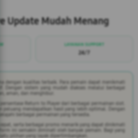
ive Update Mudah Menang
AW
LAYANAN SUPPORT
24/7
a dengan kualitas terbaik. Para pemain dapat menikmati
if. Dengan sistem yang mudah diakses melalui berbagai
an, aman, dan menghibur.
ersentase Return to Player dari berbagai permainan slot.
 peluang mendapatkan hasil yang lebih optimal. Dengan
elajahi berbagai permainan yang tersedia.
cepat, serta berbagai promo menarik yang dapat dinikmati
form ini semakin diminati oleh banyak pemain. Bagi yang
atu pilihan yang layak dipertimbangkan.