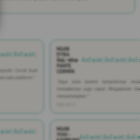
NGAB
Ëœâ€¦Ã¢Ëœâ€¦
FITRA
Ã¢â‚¬â€œ
Ã¢Ëœâ€¦Ã¢Ëœâ€¦Ã¢Ë
PANTE
populer. Cocok buat
CERMIN
m satu platform."
"Saya suka karena tampilannya mud
transaksinya juga cepat. Pengalaman ber
menyenangkan."
2026-03-17
NGAB
Ëœâ€¦Ã¢Ëœâ€¦
YOGI -
Ã¢Ëœâ€¦Ã¢Ëœâ€¦Ã¢Ëœ