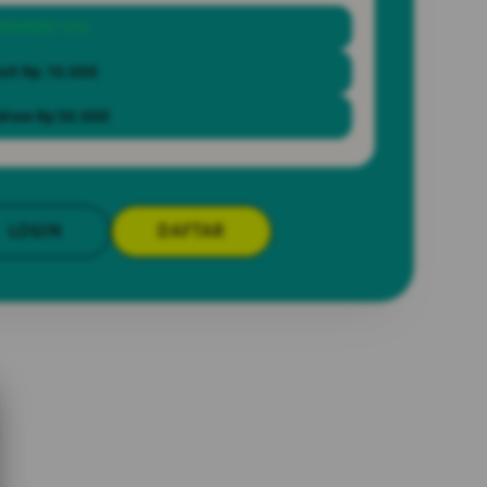
MEMBER 10%
it Rp. 10.000
draw Rp 50.000
LOGIN
DAFTAR