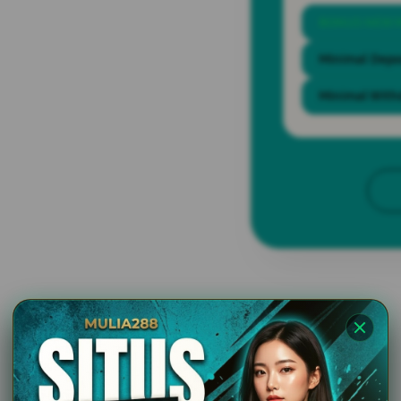
BONUS NEW 
Minimal Depos
Minimal With