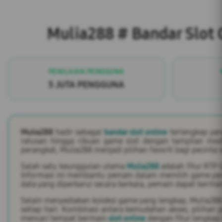
Mulia288 # Bandar Slot
PENILAIAN PENGGUNA
5 JUTA PENGGUNA
Mulia288
hadir sebagai
bandar slot online
terlengkap yan
ratusan hingga ribuan game slot dengan tampilan mode
perangkat, Mulia288 menjadi pilihan favorit bagi pecin
Salah satu keunggulan utama
Mulia288
adalah fitur RTP 
Informasi ini membantu pemain dalam memilih game yan
data yang diperbarui secara berkala, pemain dapat berma
Selain menyediakan koleksi game yang lengkap, Mulia288 
setiap hari. Kombinasi antara kemudahan akses, pilihan
mencari tempat bermain
slot online
dengan fitur lengkap