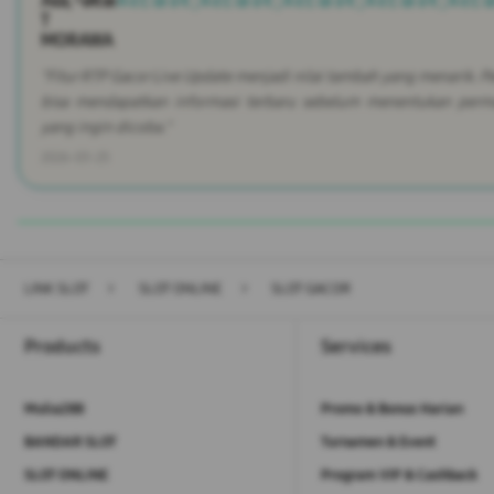
Ã¢â‚¬â€œ
Ã¢Ëœâ€¦Ã¢Ëœâ€¦Ã¢Ëœâ€¦Ã¢Ëœâ€¦Ã¢Ë
T
MORAWA
"Fitur RTP Gacor Live Update menjadi nilai tambah yang menarik. 
bisa mendapatkan informasi terbaru sebelum menentukan perm
yang ingin dicoba."
2026-03-25
LINK SLOT
>
SLOT ONLINE
>
SLOT GACOR
Footer Navigation
Products
Services
Mulia288
Promo & Bonus Harian
BANDAR SLOT
Turnamen & Event
SLOT ONLINE
Program VIP & Cashback