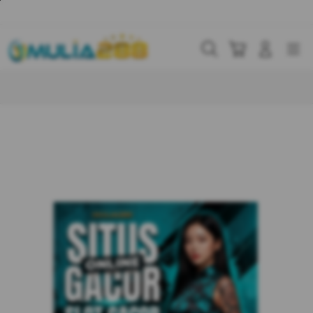
Skip
to
content
Cari
Troli
Login
Navigation
Close menu
Buka Info Lebih Lanjut