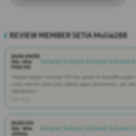
REVIEW MEMBER SETIA Mulia288
NGAB ANDRE
Ã¢â‚¬â€œ
Ã¢Ëœâ€¦Ã¢Ëœâ€¦Ã¢Ëœâ€¦Ã¢Ëœâ€¦Ã
PANCING
"Mantap banget! Informasi RTP live update di Mulia288 sangat
untuk memilih game yang sedang bagus performanya. Jadi leb
saat bermain."
2026-03-12
NGAB DIKI
Ã¢â‚¬â€œ
Ã¢Ëœâ€¦Ã¢Ëœâ€¦Ã¢Ëœâ€¦Ã¢Ëœâ€¦Ã
JERMAL