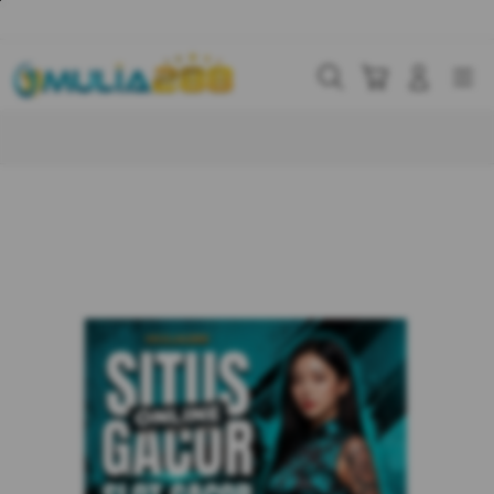
Skip
to
content
Cari
Troli
Login
Navigation
Close menu
Buka Info Lebih Lanjut