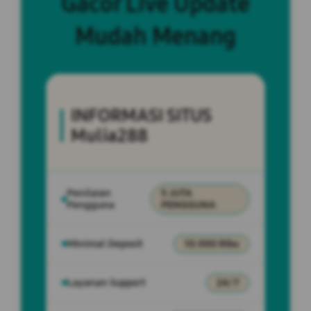
Gacor Live Update
Mudah Menang
INFORMASI SITUS
Mulia288
Penilaian
5 JUTA
Pengguna
PENGGUNA
Minimal Deposit
10.000 Ribu
Layanan Support
24/7