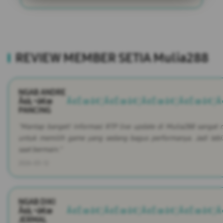
REVIEW MEMBER SETIA Mulia288
NGAB ANDRE
Ã¢â‚¬â€œ
Ã¢Ëœâ€¦Ã¢Ëœâ€¦Ã¢Ëœâ€¦Ã¢Ëœâ€¦Ã
PANCING
"Mantap banget! Informasi RTP live update di Mulia288 sangat
untuk memilih game yang sedang bagus performanya. Jadi leb
saat bermain."
2026-03-12
NGAB DIKI
Ã¢â‚¬â€œ
Ã¢Ëœâ€¦Ã¢Ëœâ€¦Ã¢Ëœâ€¦Ã¢Ëœâ€¦Ã
JERMAL