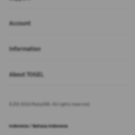
Buka
Account
Buka
Information
Buka
About TOGEL
Ã‚Â© 2026 Mulia288. All rights reserved.
Indonesia / Bahasa Indonesia