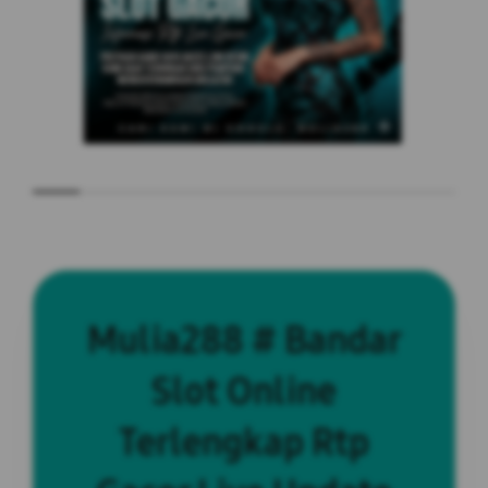
Mulia288 # Bandar
Slot Online
Terlengkap Rtp