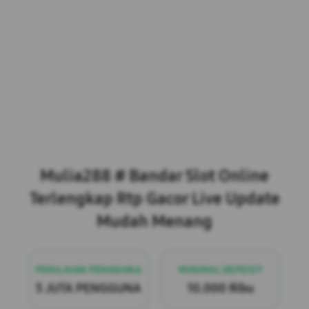
Layer Popup Close
Close
?
Mulia288 # Bandar Slot Online
Terlengkap Rtp Gacor Live Update
Mudah Menang
PENILAIAN PENGGUNA
MINIMAL DEPOSIT
5 JUTA PENGGUNA
10.000 Ribu