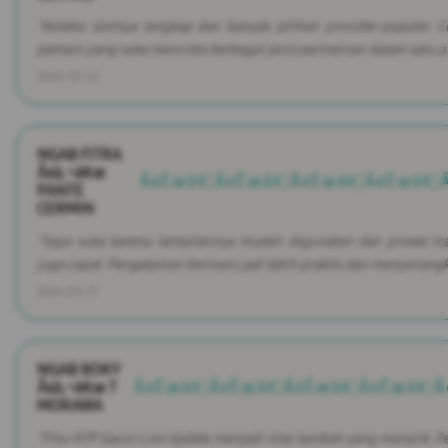
"Koleksi slotnya lengkap dan banyak pilihan provider populer. 
pemain yang suka mencoba berbagai jenis permainan dalam satu pl
2026-03-22
NGAB FITRA
Ã¢â‚¬â€œ
Ã¢Ëœâ€¦Ã¢Ëœâ€¦Ã¢Ëœâ€¦Ã¢Ëœâ€¦
PANTE
CERMIN
"Saya suka karena tampilannya mudah digunakan dan proses tra
juga cepat. Pengalaman bermain jadi lebih praktis dan menyenangk
2026-03-17
NGAB BOKY
Ã¢â‚¬â€œ T
Ã¢Ëœâ€¦Ã¢Ëœâ€¦Ã¢Ëœâ€¦Ã¢Ëœâ€¦Ã
MORAWA
"Fitur RTP Gacor Live Update menjadi nilai tambah yang menarik. P