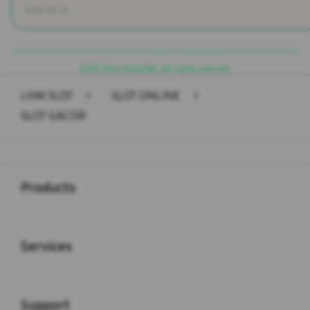
2026-03-23
Ã‚Â© 2026 Mulia288. All rights reserved.
LINK SLOT
>
SLOT ONLINE
>
SLOT GACOR
Buka
Footer Navigation
Products
Buka
Services
Buka
Support