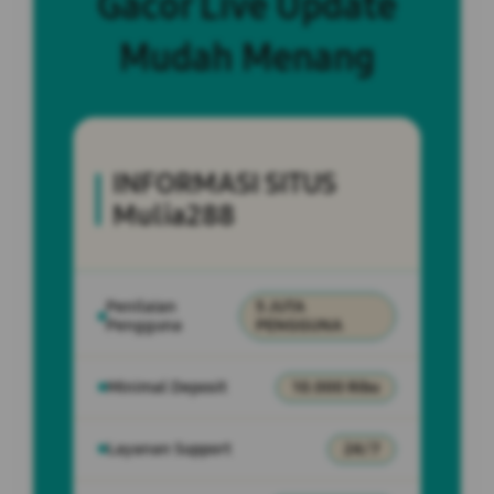
Gacor Live Update
Mudah Menang
INFORMASI SITUS
Mulia288
Penilaian
5 JUTA
Pengguna
PENGGUNA
Minimal Deposit
10.000 Ribu
Layanan Support
24/7