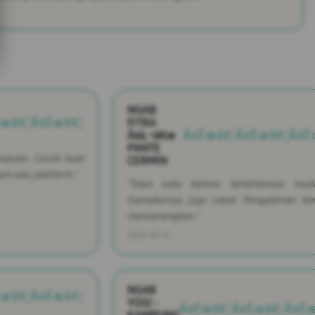
NGAB
Ëœâ€¦Ã¢Ëœâ€¦
FITRA
Ã¢â‚¬â€œ
Ã¢Ëœâ€¦Ã¢Ëœâ€¦Ã¢Ë
PANTE
populer. Cocok buat
CERMIN
m satu platform."
"Saya suka karena tampilannya mud
transaksinya juga cepat. Pengalaman ber
menyenangkan."
2026-03-17
NGAB
Ëœâ€¦Ã¢Ëœâ€¦
YOGI -
Ã¢Ëœâ€¦Ã¢Ëœâ€¦Ã¢Ëœ