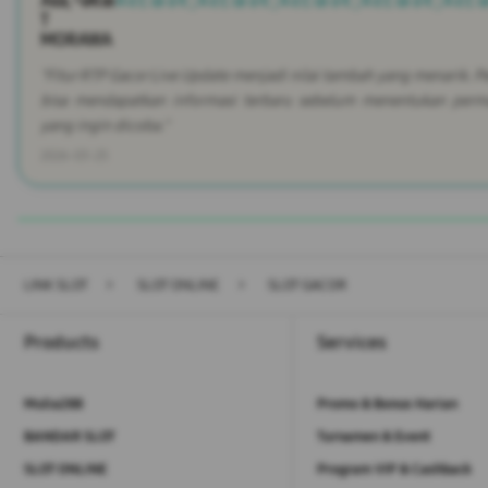
Ã¢â‚¬â€œ
Ã¢Ëœâ€¦Ã¢Ëœâ€¦Ã¢Ëœâ€¦Ã¢Ëœâ€¦Ã¢Ë
T
MORAWA
"Fitur RTP Gacor Live Update menjadi nilai tambah yang menarik. 
bisa mendapatkan informasi terbaru sebelum menentukan perm
yang ingin dicoba."
2026-03-25
LINK SLOT
>
SLOT ONLINE
>
SLOT GACOR
Footer Navigation
Products
Services
Mulia288
Promo & Bonus Harian
BANDAR SLOT
Turnamen & Event
SLOT ONLINE
Program VIP & Cashback