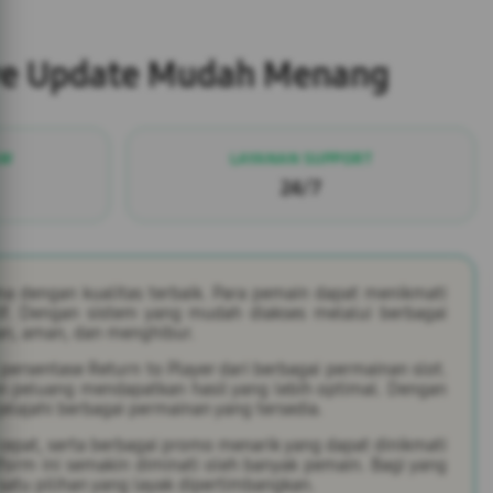
ive Update Mudah Menang
AW
LAYANAN SUPPORT
24/7
a dengan kualitas terbaik. Para pemain dapat menikmati
if. Dengan sistem yang mudah diakses melalui berbagai
an, aman, dan menghibur.
ersentase Return to Player dari berbagai permainan slot.
 peluang mendapatkan hasil yang lebih optimal. Dengan
elajahi berbagai permainan yang tersedia.
cepat, serta berbagai promo menarik yang dapat dinikmati
form ini semakin diminati oleh banyak pemain. Bagi yang
atu pilihan yang layak dipertimbangkan.