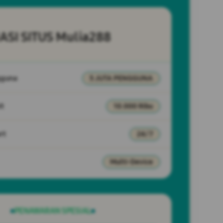
SI SITUS Mulia288
gguna
5 JUTA PENGGUNA
it
10.000 Ribu
rt
24/7
Multi-Device
PENAWARAN SPESIAL