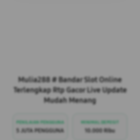
Layer Popup Close
Close
?
Mulia288 # Bandar Slot Online
Terlengkap Rtp Gacor Live Update
Mudah Menang
PENILAIAN PENGGUNA
MINIMAL DEPOSIT
5 JUTA PENGGUNA
10.000 Ribu