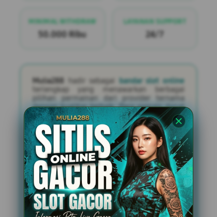
MINIMAL WITHDRAW
LAYANAN SUPPORT
50.000 Ribu
24/7
Mulia288
hadir sebagai
bandar slot online
terlengkap yang menawarkan berbagai
pilihan permainan dari provider ternama
dengan kualitas terbaik. Para pemain dapat
menikmati ratusan hingga ribuan game slot
dengan tampilan modern, fitur menarik,
serta peluang kemenangan yang kompetitif.
Dengan sistem yang mudah diakses melalui
berbagai perangkat, Mulia288 menjadi
pilihan favorit bagi pecinta slot online yang
menginginkan pengalaman bermain yang
nyaman, aman, dan menghibur.
Salah satu keunggulan utama
Mulia288
adalah fitur RTP Gacor Live Update yang
memberikan informasi terkini mengenai