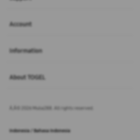
Buka
Account
Buka
Information
Buka
About TOGEL
Ã‚Â© 2026 Mulia288. All rights reserved.
Indonesia / Bahasa Indonesia