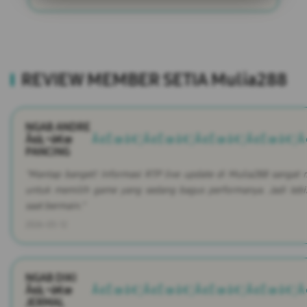
REVIEW MEMBER SETIA Mulia288
NGAB ANDRE
Ã¢â‚¬â€œ
Ã¢Ëœâ€¦Ã¢Ëœâ€¦Ã¢Ëœâ€¦Ã¢Ëœâ€¦Ã
PANCING
"Mantap banget! Informasi RTP live update di Mulia288 sangat
untuk memilih game yang sedang bagus performanya. Jadi leb
saat bermain."
2026-03-12
NGAB DIKI
Ã¢â‚¬â€œ
Ã¢Ëœâ€¦Ã¢Ëœâ€¦Ã¢Ëœâ€¦Ã¢Ëœâ€¦Ã
JERMAL