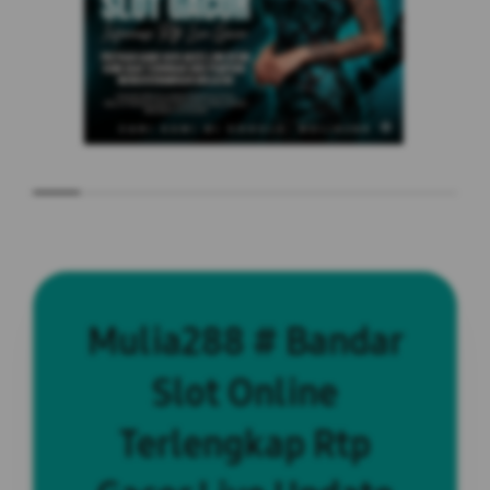
Mulia288 # Bandar
Slot Online
Terlengkap Rtp