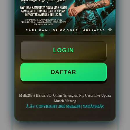
persentase Return to Player dari berbagai
permainan slot. Informasi ini membantu
pemain dalam memilih game yang sedang
memiliki performa baik sehingga dapat
meningkatkan peluang mendapatkan hasil
yang lebih optimal. Dengan data yang
diperbarui secara berkala, pemain dapat
bermain lebih cerdas dan memanfaatkan
kesempatan terbaik saat menjelajahi
berbagai permainan yang tersedia.
LOGIN
Selain menyediakan koleksi game yang
lengkap, Mulia288 juga didukung oleh
layanan profesional, proses transaksi yang
DAFTAR
cepat, serta berbagai promo menarik yang
dapat dinikmati setiap hari. Kombinasi
antara kemudahan akses, pilihan permainan
yang beragam, dan informasi RTP live
membuat platform ini semakin diminati
Mulia288 # Bandar Slot Online Terlengkap Rtp Gacor Live Update
oleh banyak pemain. Bagi yang mencari
Mudah Menang
tempat bermain
slot online
dengan fitur
Ã‚Â© COPYRIGHT 2026 Mulia288 | YAOÃ¢â€žÂ¢
lengkap dan pengalaman bermain yang
praktis, Mulia288 menjadi salah satu pilihan
yang layak dipertimbangkan.