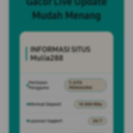
Gacor Live Update
Mudah Menang
INFORMASI SITUS
Mulia288
Penilaian
5 JUTA
Pengguna
PENGGUNA
Minimal Deposit
10.000 Ribu
Layanan Support
24/7